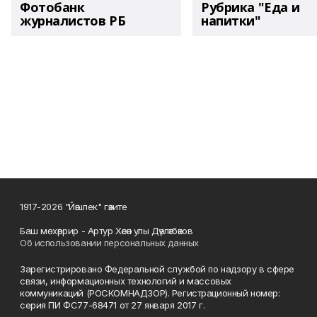
Фотобанк
Рубрика "Еда и
журналистов РБ
напитки"
1917-2026 "Йәшлек" гәзите
Баш мөхәррир - Артур Хәсән улы Дәүләтбәков
Об использовании персональных данных
Зарегистрировано Федеральной службой по надзору в сфере
связи, информационных технологий и массовых
коммуникаций (РОСКОМНАДЗОР). Регистрационный номер:
серия ПИ ФС77-68471 от 27 января 2017 г.