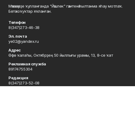
Мәҡәләләрҙе ҡулланғанда "Йәшлек" гәзитенә һылтанма яһау мотлаҡ.
Бөтә хоҡуҡтар яҡланған.
Телефон
8(347)273-46-38
Эл. почта
ye02@yandex.ru
Адрес
Өфө ҡалаһы, Октябрҙең 50 йыллығы урамы, 13, 8-се ҡат
Рекламная служба
89174755304
Редакция
8(347)273-52-08
Приемная
8(347)273-46-38
Сотрудничество
8(347)273-56-45