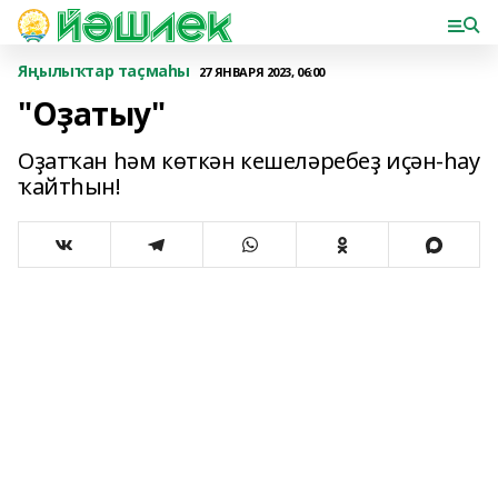
Яңылыҡтар таҫмаһы
27 ЯНВАРЯ 2023, 06:00
"Оҙатыу"
Оҙатҡан һәм көткән кешеләребеҙ иҫән-һау
ҡайтһын!