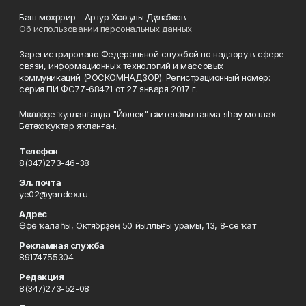
Баш мөхәррир - Артур Хәсән улы Дәүләтбәков
Об использовании персональных данных
Зарегистрировано Федеральной службой по надзору в сфере
связи, информационных технологий и массовых
коммуникаций (РОСКОМНАДЗОР). Регистрационный номер:
серия ПИ ФС77-68471 от 27 января 2017 г.
Мәҡәләләрҙе ҡулланғанда "Йәшлек" гәзитенә һылтанма яһау мотлаҡ.
Бөтә хоҡуҡтар яҡланған.
Телефон
8(347)273-46-38
Эл. почта
ye02@yandex.ru
Адрес
Өфө ҡалаһы, Октябрҙең 50 йыллығы урамы, 13, 8-се ҡат
Рекламная служба
89174755304
Редакция
8(347)273-52-08