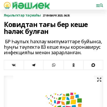
Яңылыҡтар таҫмаһы
27 ЯНВАРЯ 2023, 06:35
Ковидтан тағы бер кеше
һәләк булған
БР Һаулыҡ һаҡлау мәғлүмәттәре буйынса,
һуңғы тәүлектә 83 кеше яңы коронавирус
инфекцияһы менән зарарланған.