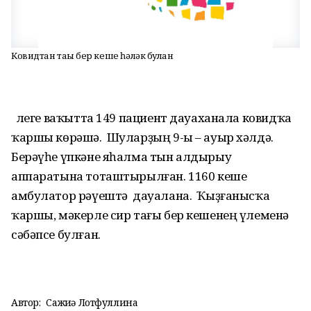
Ковидтан тағы бер кеше һәләк булған
Әлеге ваҡытта 149 пациент дауаханала ковидҡа
ҡаршы көрәшә. Шуларҙың 9-ы – ауыр хәлдә.
Берәүһе үпкәне яһалма тын алдырыу
аппаратына тоташтырылған. 1160 кеше
амбулатор рәүештә дауалана. Ҡыҙғанысҡа
ҡаршы, мәкерле сир тағы бер кешенең үлеменә
сәбәпсе булған.
Автор:
Сажиҙә Лотфуллина