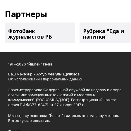
Партнеры
Фотобанк
Рубрика "Еда и
журналистов РБ
напитки"
1917-2026 "Йәшлек" гәзите
Баш мөхәррир - Артур Хәсән улы Дәүләтбәков
Об использовании персональных данных
Зарегистрировано Федеральной службой по надзору в сфере
связи, информационных технологий и массовых
коммуникаций (РОСКОМНАДЗОР). Регистрационный номер:
серия ПИ ФС77-68471 от 27 января 2017 г.
Мәҡәләләрҙе ҡулланғанда "Йәшлек" гәзитенә һылтанма яһау мотлаҡ.
Бөтә хоҡуҡтар яҡланған.