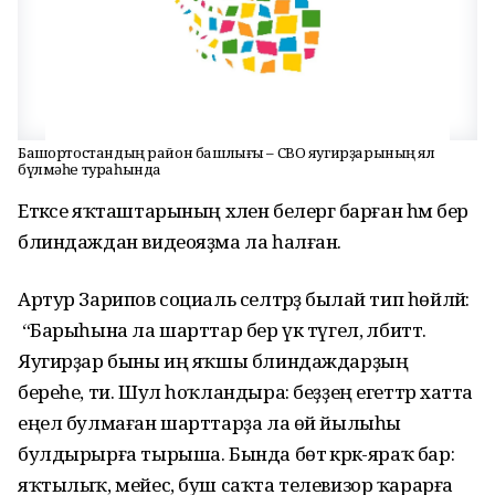
Башҡортостандың район башлығы – СВО яугирҙарының ял
бүлмәһе тураһында
Етәксе яҡташтарының хәлен белергә барған һәм бер
блиндаждан видеояҙма ла һалған.
Артур Зарипов социаль селтәрҙә былай тип һөйләй:
“Барыһына ла шарттар бер үк түгел, әлбиттә.
Яугирҙар быны иң яҡшы блиндаждарҙың
береһе, ти. Шул һоҡландыра: беҙҙең егеттәр хатта
еңел булмаған шарттарҙа ла өй йылыһы
булдырырға тырыша. Бында бөтә кәрәк-яраҡ бар:
яҡтылыҡ, мейес, буш саҡта телевизор ҡарарға