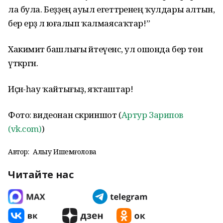
ла була. Беҙҙең ауыл егеттәренең ҡулдары алтын,
бер ерҙә лә юғалып ҡалмаясаҡтар!”
Хакимиәт башлығы әйтеүенсә, ул ошонда бер төн
үткәргән.
Иҫән-һау ҡайтығыҙ, яҡташтар!
Фото: видеонан скриншот (
Артур Зарипов
(vk.com)
)
Автор:
Алһыу Ишемғолова
Читайте нас