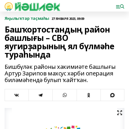
Яңылыҡтар таҫмаһы
27 ЯНВАРЯ 2023, 09:09
Башҡортостандың район
башлығы – СВО
яугирҙарының ял бүлмәһе
тураһында
Бишбүләк районы хакимиәте башлығы
Артур Зарипов махсус хәрби операция
биләмәһендә булып ҡайтҡан.