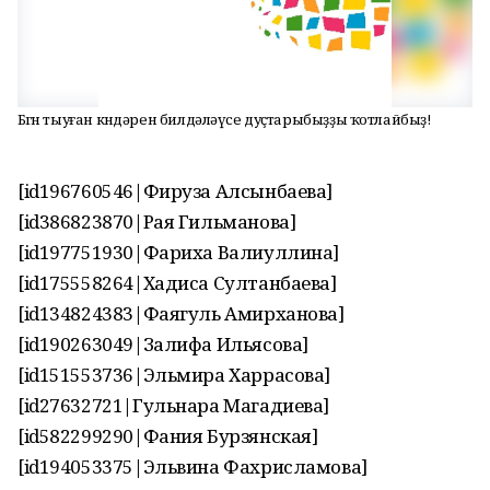
Бөгөн тыуған көндәрен билдәләүсе дуҫтарыбыҙҙы ҡотлайбыҙ!
[id196760546|Фируза Алсынбаева]
[id386823870|Рая Гильманова]
[id197751930|Фариха Валиуллина]
[id175558264|Хадиса Султанбаева]
[id134824383|Фаягуль Амирханова]
[id190263049|Залифа Ильясова]
[id151553736|Эльмира Харрасова]
[id27632721|Гульнара Магадиева]
[id582299290|Фания Бурзянская]
[id194053375|Эльвина Фахрисламова]