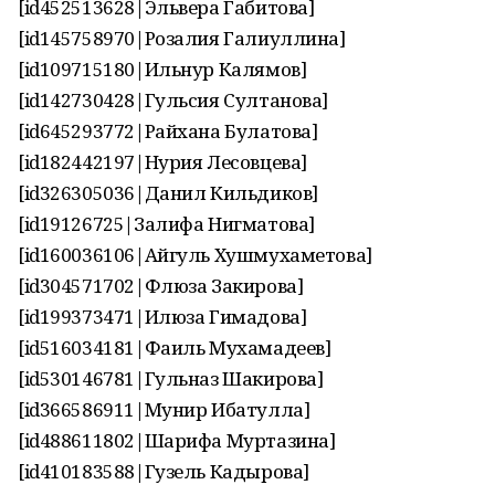
[id452513628|Эльвера Габитова]
[id145758970|Розалия Галиуллина]
[id109715180|Ильнур Калямов]
[id142730428|Гульсия Султанова]
[id645293772|Райхана Булатова]
[id182442197|Нурия Лесовцева]
[id326305036|Данил Кильдиков]
[id19126725|Залифа Нигматова]
[id160036106|Айгуль Хушмухаметова]
[id304571702|Флюза Закирова]
[id199373471|Илюза Гимадова]
[id516034181|Фаиль Мухамадеев]
[id530146781|Гульназ Шакирова]
[id366586911|Мунир Ибатулла]
[id488611802|Шарифа Муртазина]
[id410183588|Гузель Кадырова]