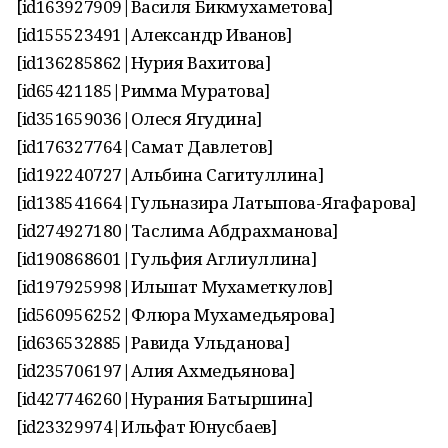
[id163927909|Василя Бикмухаметова]
[id155523491|Александр Иванов]
[id136285862|Нурия Вахитова]
[id65421185|Римма Муратова]
[id351659036|Олеся Ягудина]
[id176327764|Самат Давлетов]
[id192240727|Альбина Сагитуллина]
[id138541664|Гульназира Латыпова-Ягафарова]
[id274927180|Таслима Абдрахманова]
[id190868601|Гульфия Аглиуллина]
[id197925998|Ильшат Мухаметкулов]
[id560956252|Флюра Мухамедьярова]
[id636532885|Равида Ульданова]
[id235706197|Алия Ахмедьянова]
[id427746260|Нурания Батыршина]
[id23329974|Ильфат Юнусбаев]