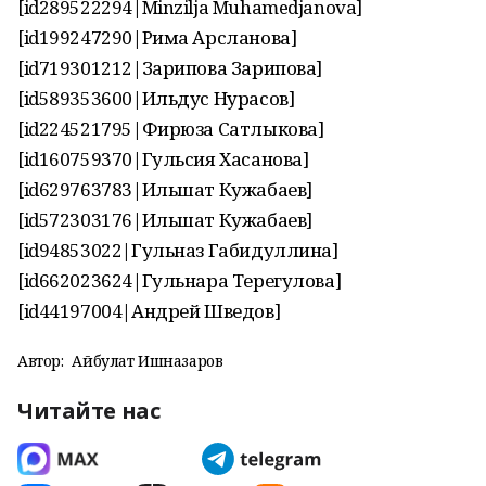
[id289522294|Minzilja Muhamedjanova]
[id199247290|Рима Арсланова]
[id719301212|Зарипова Зарипова]
[id589353600|Ильдус Нурасов]
[id224521795|Фирюза Сатлыкова]
[id160759370|Гульсия Хасанова]
[id629763783|Ильшат Кужабаев]
[id572303176|Ильшат Кужабаев]
[id94853022|Гульназ Габидуллина]
[id662023624|Гульнара Терегулова]
[id44197004|Андрей Шведов]
Автор:
Айбулат Ишназаров
Читайте нас