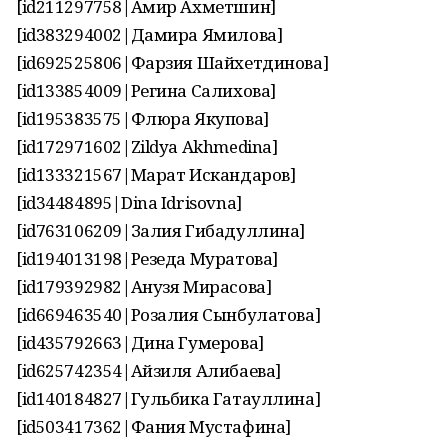
[id211297758|Амир Ахметшин]
[id383294002|Дамира Ямилова]
[id692525806|Фарзия Шайхетдинова]
[id133854009|Регина Салихова]
[id195383575|Флюра Якупова]
[id172971602|Zildya Akhmedina]
[id133321567|Марат Искандаров]
[id34484895|Dina Idrisovna]
[id763106209|Залия Гибадуллина]
[id194013198|Резеда Муратова]
[id179392982|Анузя Мирасова]
[id669463540|Розалия Сынбулатова]
[id435792663|Дина Гумерова]
[id625742354|Айзиля Алибаева]
[id140184827|Гульбика Гатауллина]
[id503417362|Фания Мустафина]