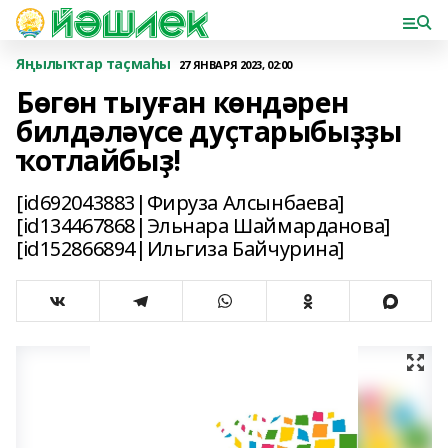
Яңылыҡтар таҫмаһы
27 ЯНВАРЯ 2023, 02:00
Бөгөн тыуған көндәрен
билдәләүсе дуҫтарыбыҙҙы
ҡотлайбыҙ!
[id692043883|Фируза Алсынбаева]
[id134467868|Эльнара Шаймарданова]
[id152866894|Ильгиза Байчурина]