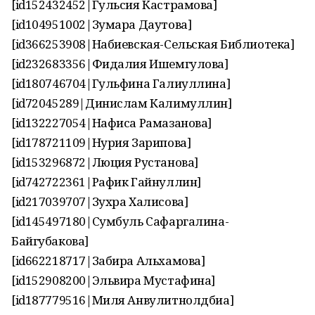
[id152432452|Гульсия Кастрамова]
[id104951002|Зумара Даутова]
[id366253908|Набиевская-Сельская Библиотека]
[id232683356|Фидалия Ишемгулова]
[id180746704|Гульфина Галиуллина]
[id72045289|Динислам Калимуллин]
[id132227054|Нафиса Рамазанова]
[id178721109|Нурия Зарипова]
[id153296872|Люция Рустанова]
[id742722361|Рафик Гайнуллин]
[id217039707|Зухра Халисова]
[id145497180|Сумбуль Сафаргалина-
Байгубакова]
[id662218717|Забира Альхамова]
[id152908200|Эльвира Мустафина]
[id187779516|Миля Анвулитнолдбиа]