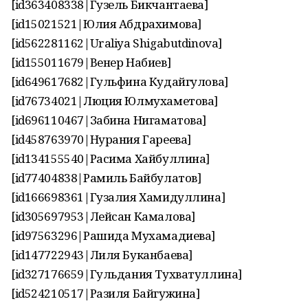
[id363408338|Гузель Бикчантаева]
[id15021521|Юлия Абдрахимова]
[id562281162|Uraliya Shigabutdinova]
[id155011679|Венер Набиев]
[id649617682|Гульфина Кудайгулова]
[id76734021|Люция Юлмухаметова]
[id696110467|Забина Нигаматова]
[id458763970|Нурания Гареева]
[id134155540|Расима Хайбуллина]
[id77404838|Рамиль Байбулатов]
[id166698361|Гузалия Хамидуллина]
[id305697953|Лейсан Камалова]
[id97563296|Рашида Мухамадиева]
[id147722943|Лиля Буканбаева]
[id327176659|Гульдания Тухватуллина]
[id524210517|Разиля Байгужина]