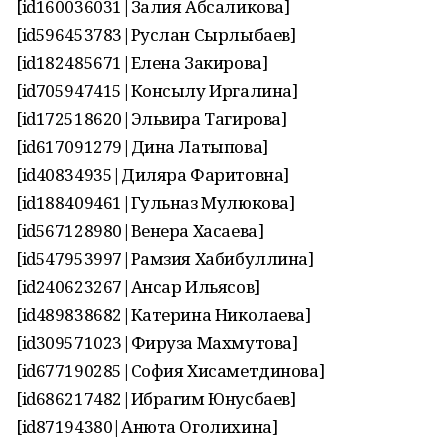
[id160036031|Залия Абсаликова]
[id596453783|Руслан Сырлыбаев]
[id182485671|Елена Закирова]
[id705947415|Консылу Иргалина]
[id172518620|Эльвира Тагирова]
[id617091279|Дина Латыпова]
[id40834935|Диляра Фаритовна]
[id188409461|Гульназ Мулюкова]
[id567128980|Венера Хасаева]
[id547953997|Рамзия Хабибуллина]
[id240623267|Ансар Ильясов]
[id489838682|Катерина Николаева]
[id309571023|Фируза Махмутова]
[id677190285|София Хисаметдинова]
[id686217482|Ибрагим Юнусбаев]
[id87194380|Анюта Оголихина]