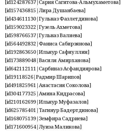
[id124287637|Сария Сагитова-Альмухаметова]
[id157436815|Лира Душанбаева]
[id434611130|Гульназ Фазлетдинова]
[id159023322|Гузель Ахметова]
[id598766537|Гульназ Валиева]
[id564492832|Фаниса Сабирзянова]
[id192863650|Ильнур Сафиуллин]
[id173889048|Василя Амирханова]
[id642112111|Сарбиназ Асфандиярова]
[id19118526|Радмир Шарипов]
[id491825961|Анастасия Соколова]
[id304177325|Амина Кидрасова]
[id210162699|Ильнур Муфазалов]
[id625785401|Тагинур Бадертдинова]
[id168075139|Земфира Садриева]
[id171600954|Луиза Маликова]