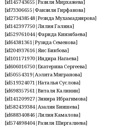
[id145743655|Разиля Мирхажева]
[id73306655|Фанзиля Гирфанова]
[id273438548|Резида Мухамадиярова]
[id142397750|Лилия Галина]
[id529761044|Фарида Кинзябаева]
[id64381361|Рузида Семенова]
[id204937616|Яис Бикбова]
[id101171970|Индира Нагаева]
[id606016750|Екатерина Сергеева]
[id50554319|Аэлита Мигранова]
[id519324071|Наталья Суслова]
[id698357561|Виталя Калинин]
[id141209927|Зинира Ибрагимова]
[id582439384|Азалия Биишева]
[id688340846|Лилия Камалова]
[id574898404|Разиля Ширгалиева]