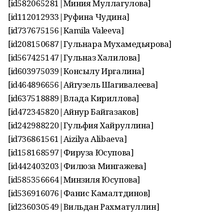
[id582065281|Миния Муллагулова]
[id112012933|Руфина Чудина]
[id737675156|Kamila Valeeva]
[id208150687|Гульнара Мухамедьярова]
[id567425147|Гульназ Халилова]
[id603975039|Консылу Иргалина]
[id464896656|Айгузель Шагивалеева]
[id637518889|Влада Кириллова]
[id472345820|Айнур Байгазаков]
[id242988220|Гульфия Хайруллина]
[id736861561|Aizilya Alibaeva]
[id158168597|Фируза Юсупова]
[id442403203|Филюза Мингажева]
[id585356664|Минзиля Юсупова]
[id536916076|Фанис Камалтдинов]
[id236030549|Вильдан Рахматуллин]