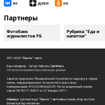
Партнеры
Фотобанк
Рубрика "Еда и
журналистов РБ
напитки"
1917-2026 "Йәшлек" гәзите
Баш мөхәррир - Артур Хәсән улы Дәүләтбәков
Об использовании персональных данных
Зарегистрировано Федеральной службой по надзору в сфере
связи, информационных технологий и массовых
коммуникаций (РОСКОМНАДЗОР). Регистрационный номер:
серия ПИ ФС77-68471 от 27 января 2017 г.
Мәҡәләләрҙе ҡулланғанда "Йәшлек" гәзитенә һылтанма яһау мотлаҡ.
Бөтә хоҡуҡтар яҡланған.