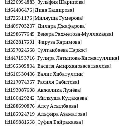
[id226954883|Зульфия Шарипова]
[id64406476|Дина Баширова]
[id72551176|Миляуша Гумерова]
[id409703207|Дилара Джафарова]
[id298677645|Венера Рахметова-Муллакаева]
[id262817591|Фируза Каримова]
[id357024568|Султанбаева Нэркэс]
[id447153716|Гулира Латыпова-Хисматуллина]
[id565305804|Василя Амирхановасатвалова]
[id616530406|Валит Хибатуллин]
[id217074367|Расиля Сабитова]
[id193087698|Анжелика Лунёва]
[id160429242|Миляуша Кудакаева]
[id288690876|Алсу Асылбаева]
[id185924719|Альфира Азаматова]
[id189881558|Суфия Байракаева]