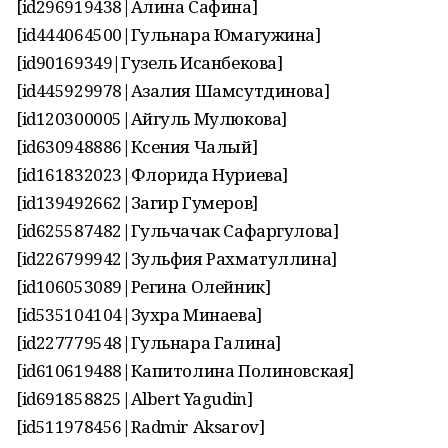
[id296919438|Алина Сафина]
[id444064500|Гульнара Юмагужина]
[id90169349|Гузель Исанбекова]
[id445929978|Азалия Шамсутдинова]
[id120300005|Айгуль Мулюкова]
[id630948886|Ксения Чалый]
[id161832023|Флорида Нуриева]
[id139492662|Загир Гумеров]
[id625587482|Гульчачак Сафаргулова]
[id226799942|Зульфия Рахматуллина]
[id106053089|Регина Олейник]
[id535104104|Зухра Минаева]
[id227779548|Гульнара Галина]
[id610619488|Капитолина Полиновская]
[id691858825|Albert Yagudin]
[id511978456|Radmir Aksarov]