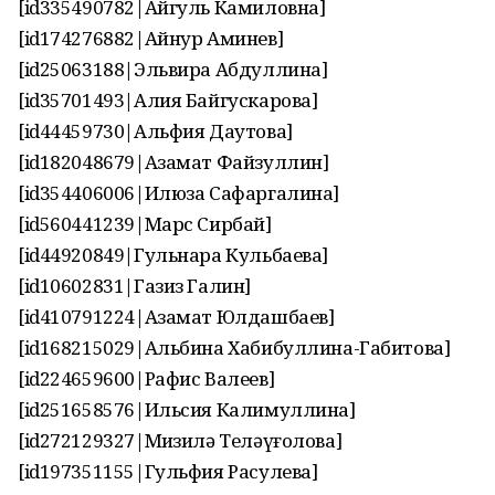
[id335490782|Айгуль Камиловна]
[id174276882|Айнур Аминев]
[id25063188|Эльвира Абдуллина]
[id35701493|Алия Байгускарова]
[id44459730|Альфия Даутова]
[id182048679|Азамат Файзуллин]
[id354406006|Илюза Сафаргалина]
[id560441239|Марс Сирбай]
[id44920849|Гульнара Кульбаева]
[id10602831|Газиз Галин]
[id410791224|Азамат Юлдашбаев]
[id168215029|Альбина Хабибуллина-Габитова]
[id224659600|Рафис Валеев]
[id251658576|Ильсия Калимуллина]
[id272129327|Миңзилә Теләүғолова]
[id197351155|Гульфия Расулева]