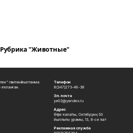
Рубрика "Животные"
шлек" гәзитенә һылтанма
Телефон
р яҡланған.
8(347)273-46-38
Эл. почта
ye02@yandex.ru
Адрес
Өфө ҡалаһы, Октябрҙең 50
йыллығы урамы, 13, 8-се ҡат
Рекламная служба