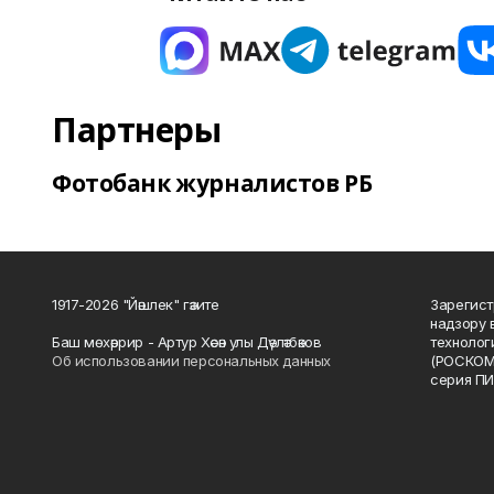
Партнеры
Фотобанк журналистов РБ
1917-2026 "Йәшлек" гәзите
Зарегист
надзору 
Баш мөхәррир - Артур Хәсән улы Дәүләтбәков
технолог
Об использовании персональных данных
(РОСКОМ
серия ПИ