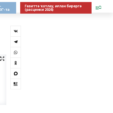
-
Гәзиттә ҡотлау, иғлан бирергә
Х"-та
(расценки 2026)