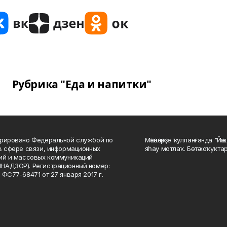
Рубрика "Еда и напитки"
рировано Федеральной службой по
Мәҡәләләрҙе ҡулланғанда "Йә
в сфере связи, информационных
яһау мотлаҡ. Бөтә хоҡуҡта
ий и массовых коммуникаций
НАДЗОР). Регистрационный номер:
 ФС77-68471 от 27 января 2017 г.