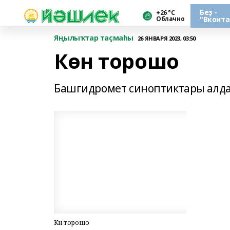
Беҙ -
+26 °С
Облачно
"Вконта
Яңылыҡтар таҫмаһы
26 ЯНВАРЯ 2023, 03:50
Көн торошо
Башгидромет синоптиктары алда
Көн торошо