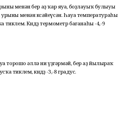
 урыны менән бер аҙ ҡар яуа, боҙлауыҡ булыуы
ын, урыны менән көсәйеүсән. Һауа температураһы
ҡа тиклем. Көндөҙ термометр бағанаһы -4,-9
ауа торошо әллә ни үҙгәрмәй, бер аҙ йылыраҡ
сҡа тиклем, көндөҙ -3,-8 градус.