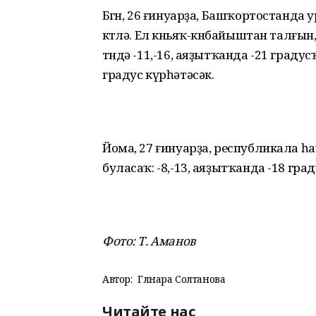
Бөгөн, 26 ғинуарҙа, Башҡортостанда
көтөлә. Ел көньяҡ-көнбайыштан талғ
төндә -11,-16, аяҙытҡанда -21 градус
градус күрһәтәсәк.
Йома, 27 ғинуарҙа, республикала һ
буласаҡ: -8,-13, аяҙытҡанда -18 граду
Фото: Т. Аманов
Автор:
Гөлнара Солтанова
Читайте нас