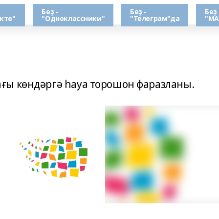
Беҙ -
Беҙ -
Беҙ 
кте"
"Одноклассники"
"Телеграм"да
"МА
ғы көндәргә һауа торошон фаразланы.