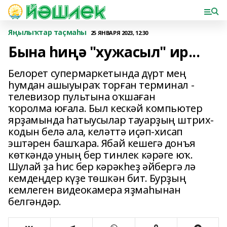
Яңылыҡтар таҫмаһы
25 ЯНВАРЯ 2023, 12:30
Бына һиңә "хужасыл" ир...
Белорет супермаркетында дүрт мең
һумдан ашыуыраҡ торған терминал -
телевизор пультына оҡшаған
ҡоролма юғала. Был кескәй компьютер
ярҙамында һатыусылар тауарҙың штрих-
кодын белә ала, келәттә иҫәп-хисап
эштәрен башҡара. Ябай кешегә донъя
көткәндә уның бер тинлек кәрәге юҡ.
Шулай ҙа һис бер кәрәкһеҙ әйбергә лә
кемдеңдер күҙе төшкән бит. Бурҙың
кемлеген видеокамера яҙмаһынан
белгәндәр.