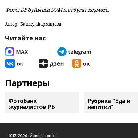
Фото: БР буйынса ЭЭМ матбуғат хеҙмәте.
Автор:
Баныу Ҡаһарманова
Читайте нас
Партнеры
Фотобанк
Рубрика "Еда и
журналистов РБ
напитки"
1917-2026 "Йәшлек" гәзите