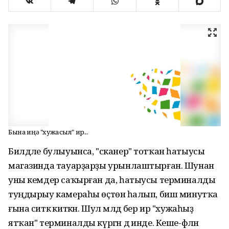
Бына һиңә "хужасыл" ир...
Билдәле булыуынса, "сканер" тотҡан һатыусы
магазинда тауарҙарҙы урынлаштырған. Шунан
уны кемдер саҡырған да, һатыусы терминалды
туңдырыу камераһы өҫтөнә һалып, биш минутҡа
ғына ситкә киткән. Шул мәлдә бер ир "хужаһыҙ
ятҡан" терминалды күргән дә инде. Кеше-фәлән