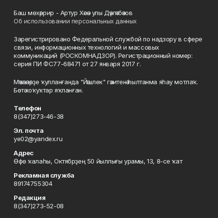
Баш мөхәррир - Артур Хәсән улы Дәүләтбәков
Об использовании персональных данных
Зарегистрировано Федеральной службой по надзору в сфере
связи, информационных технологий и массовых
коммуникаций (РОСКОМНАДЗОР). Регистрационный номер:
серия ПИ ФС77-68471 от 27 января 2017 г.
Мәҡәләләрҙе ҡулланғанда "Йәшлек" гәзитенә һылтанма яһау мотлаҡ.
Бөтә хоҡуҡтар яҡланған.
Телефон
8(347)273-46-38
Эл. почта
ye02@yandex.ru
Адрес
Өфө ҡалаһы, Октябрҙең 50 йыллығы урамы, 13, 8-се ҡат
Рекламная служба
89174755304
Редакция
8(347)273-52-08