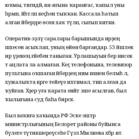
юҡмы, тигәндәй, ян-яғына ҡаранғас, ҡапыл уны
һәрмәп, йәһәтләп кеҫәһенә тыҡҡан. Кассала һатып
алған әйберҙәре өсөн хаҡ түләп, сығып киткән.
Оператив-эҙләү саралары барышында ирҙең
шәхесен асыҡлап, уның өйөнә барғандар. 53 йәшлек
ир үҙенең ғәйебен таныған. Урлашыуын бер нисек
тә аңлата ла алмаған. Кеҫә телефонына, телевизор
пультына оҡшаған әйберҙең нимә икәнен белмәһә лә,
хужалыҡта кәрәге тейеүе ихтимал, тип алған да
ҡуйған. Хәҙер уға ҡарата енәйәт эше асылған, был
ҡылығына суд баһа бирәсәк.
Был ваҡиға хаҡында РФ Эске эштәр
министрлығының Белорет районы буйынса
бүлеге тәүтикшереүсеһе Гүзәл Мәмлиева хәбәр итә.