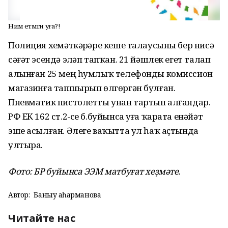
Нимә етмәгән уға?!
Полиция хеҙмәткәрҙәре кеше талаусыны бер нисә
сәғәт эсендә эҙләп тапҡан. 21 йәшлек егет талап
алынған 25 мең һумлыҡ телефонды комиссион
магазинға тапшырып өлгөргән булған.
Пневматик пистолетты унан тартып алғандар.
РФ ЕК 162 ст.2-се б.буйынса уға ҡарата енәйәт
эше асылған. Әлеге ваҡытта ул һаҡ аҫтында
ултыра.
Фото: БР буйынса ЭЭМ матбуғат хеҙмәте.
Автор:
Баныу Ҡаһарманова
Читайте нас