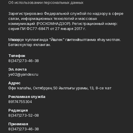
Об использовании персональных данных
Зарегистрировано Федеральной службой по надзору в сфере
связи, информационных технологий и массовых
коммуникаций (РОСКОМНАДЗОР). Регистрационный номер:
серия ПИ ФС77-68471 от 27 января 2017 г.
Мәҡәләләрҙе ҡулланғанда "Йәшлек" гәзитенә һылтанма яһау мотлаҡ.
Бөтә хоҡуҡтар яҡланған.
Телефон
8(347)273-46-38
Эл. почта
ye02@yandex.ru
Адрес
Өфө ҡалаһы, Октябрҙең 50 йыллығы урамы, 13, 8-се ҡат
Рекламная служба
89174755304
Редакция
8(347)273-52-08
Приемная
8(347)273-46-38