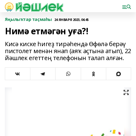
Яңылыҡтар таҫмаһы
24 ЯНВАРЯ 2023, 06:45
Нимә етмәгән уға?!
Кисә киске һигеҙ тирәһендә Өфөлә берәү
пистолет менән янап (аяҡ аҫтына атып), 22
йәшлек егеттең телефонын талап алған.