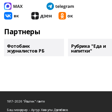
Партнеры
Фотобанк
Рубрика "Еда и
журналистов РБ
напитки"
1917-2026 "Йәшлек" гәзите
Баш мөхәррир - Артур Хәсән улы Дәүләтбәков