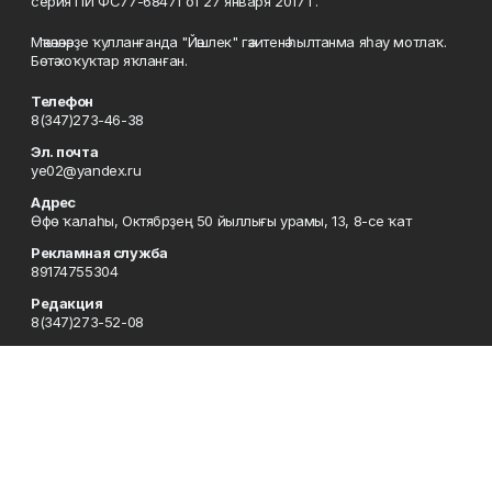
серия ПИ ФС77-68471 от 27 января 2017 г.
Мәҡәләләрҙе ҡулланғанда "Йәшлек" гәзитенә һылтанма яһау мотлаҡ.
Бөтә хоҡуҡтар яҡланған.
Телефон
8(347)273-46-38
Эл. почта
ye02@yandex.ru
Адрес
Өфө ҡалаһы, Октябрҙең 50 йыллығы урамы, 13, 8-се ҡат
Рекламная служба
89174755304
Редакция
8(347)273-52-08
Приемная
8(347)273-46-38
Сотрудничество
8(347)273-56-45