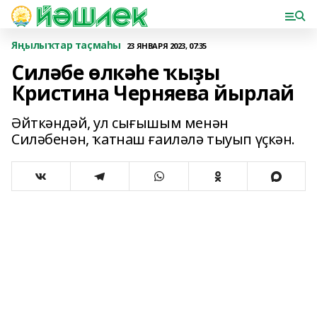
Яңылыҡтар таҫмаһы
23 ЯНВАРЯ 2023, 07:35
Силәбе өлкәһе ҡыҙы
Кристина Черняева йырлай
Әйткәндәй, ул сығышым менән
Силәбенән, ҡатнаш ғаиләлә тыуып үҫкән.