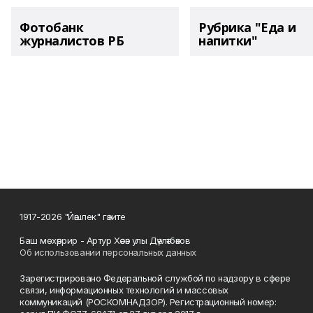
Фотобанк
Рубрика "Еда и
журналистов РБ
напитки"
1917-2026 "Йәшлек" гәзите
Баш мөхәррир - Артур Хәсән улы Дәүләтбәков
Об использовании персональных данных
Зарегистрировано Федеральной службой по надзору в сфере
связи, информационных технологий и массовых
коммуникаций (РОСКОМНАДЗОР). Регистрационный номер: