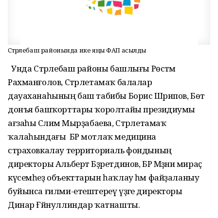
Стәрлебаш районында ике яңы ФАП асылды
Унда Стәрлебаш районы башлығы Рөстәм
Рахманғолов, Сәтрлетамаҡ балалар
дауаханаһының баш табибы Борис Шәрипов, Бөтә
донъя башҡорттары ҡоролтайы президиумы
ағзаһы Сәлимә Мырҙабаева, Стәрлетамаҡ
ҡалаһындағы БР мотлаҡ медицина
страховкалау территориаль фондының
директоры Альберт Бәҙретдинов, БР Мәҙәни мираҫ
күсемһеҙ объекттарын һаҡлау һәм файҙаланыу
буйынса ғилми-етештереү үҙәге директоры
Динар Ғәйнуллиндар ҡатнашты.