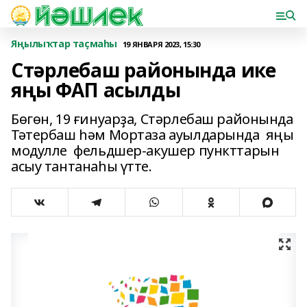
Яңылыҡтар таҫмаһы
19 ЯНВАРЯ 2023, 15:30
Стәрлебаш районында ике
яңы ФАП асылды
Бөгөн, 19 ғинуарҙа, Стәрлебаш районында
Тәтербаш һәм Мортаза ауылдарында яңы
модулле фельдшер-акушер пункттарын
асыу тантанаһы үтте.