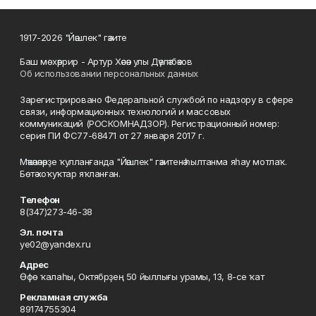
1917-2026 "Йәшлек" гәзите
Баш мөхәррир - Артур Хәсән улы Дәүләтбәков
Об использовании персональных данных
Зарегистрировано Федеральной службой по надзору в сфере
связи, информационных технологий и массовых
коммуникаций (РОСКОМНАДЗОР). Регистрационный номер:
серия ПИ ФС77-68471 от 27 января 2017 г.
Мәҡәләләрҙе ҡулланғанда "Йәшлек" гәзитенә һылтанма яһау мотлаҡ.
Бөтә хоҡуҡтар яҡланған.
Телефон
8(347)273-46-38
Эл. почта
ye02@yandex.ru
Адрес
Өфө ҡалаһы, Октябрҙең 50 йыллығы урамы, 13, 8-се ҡат
Рекламная служба
89174755304