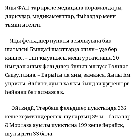
Яңы ФАП-тар кәрәкле медицина ҡорамалдары,
дарыуҙар, медикаменттар, йыһаздар менән
тәьмин ителгән.
– Яңы фельдшер пункты асылыуына бик
шатмын! Бындай шарттарҙа эшләү – үҙе бер
кинәнес, – тип ҡыуанысы менән уртаҡлаша 20
йылдан ашыу фельдшер булып эшләүсе Гөлшат
Сәғиҙуллина. – Барыһы ла яңы, заманса, йылы һәм
уңайлы. Әлбиттә, ауыл халҡы бындай үҙгәрештәргә
һөйөнөп бөтә алмаясаҡ.
Әйткәндәй, Тәтербаш фельдшер пунктында 235
кеше хеҙмәтләндереләсәк, шуларҙың 39-ы – балалар.
Ә Мортаза ауылы пунктына 199 кеше йөрөйәсәк,
шул иҫәптән 33 бала.