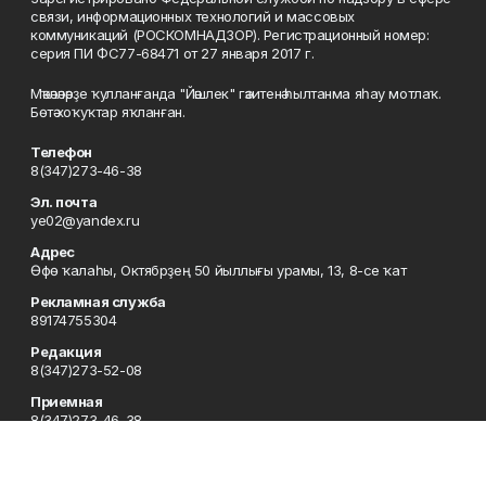
связи, информационных технологий и массовых
коммуникаций (РОСКОМНАДЗОР). Регистрационный номер:
серия ПИ ФС77-68471 от 27 января 2017 г.
Мәҡәләләрҙе ҡулланғанда "Йәшлек" гәзитенә һылтанма яһау мотлаҡ.
Бөтә хоҡуҡтар яҡланған.
Телефон
8(347)273-46-38
Эл. почта
ye02@yandex.ru
Адрес
Өфө ҡалаһы, Октябрҙең 50 йыллығы урамы, 13, 8-се ҡат
Рекламная служба
89174755304
Редакция
8(347)273-52-08
Приемная
8(347)273-46-38
Сотрудничество
8(347)273-56-45