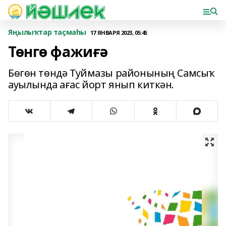
Яңылыҡтар таҫмаһы
17 ЯНВАРЯ 2023, 05:45
Төнгө фажиғә
Бөгөн төндә Туймазы районының Самсыҡ
ауылында ағас йорт янып киткән.