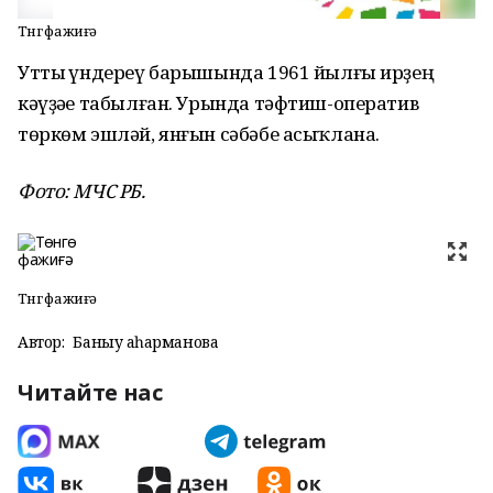
Төнгө фажиғә
Утты һүндереү барышында 1961 йылғы ирҙең
кәүҙәһе табылған. Урында тәфтиш-оператив
төркөм эшләй, янғын сәбәбе асыҡлана.
Фото: МЧС РБ.
Төнгө фажиғә
Автор:
Баныу Ҡаһарманова
Читайте нас