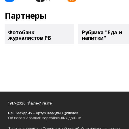
Партнеры
Фотобанк
Рубрика "Еда и
журналистов РБ
напитки"
1917-2026 "Йәшлек" гәзите
Баш мөхәррир - Артур Хәсән улы Дәүләтбәков
Об использовании персональных данных
Зарегистрировано Федеральной службой по надзору в сфере