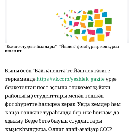
“Бәхетле студент йылдары” - “Йәшлек” фотоһүрәттәр конкурсы
иғлан итә!
Бының өсөн "Бәйләнештә"ге Йәшлек гәзите
төркөмөндә
https://vk.com/yeshlek_gazite
үрҙә
беркетелгән пост аҫтына төркөмөгөҙ йәки
районығыҙ студенттары менән төшкән
фотоһүрәтте һалырға кәрәк. Унда кемдәр һәм
ҡайҙа төшкәне тураһында бер-ике һөйләм дә
яҙығыҙ. Беҙҙе бөтә быуын студенттары
ҡыҙыҡһындыра. Олпат апай-ағайҙар СССР