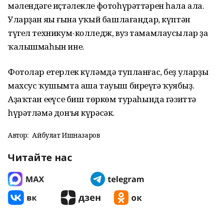
мәлендәге иҫтәлекле фотоһүрәттәрен һала ала.
Уларҙан яңы ғына уҡый башлағандар, күптән
түгел техникум-колледж, вуз тамамлаусылар ҙа
ҡалышмаһын ине.
Фотолар етерлек күләмдә тупланғас, беҙ уларҙы
махсус ҡушымта аша тауыш биреүгә ҡуябыҙ.
Аҙаҡтан еңеүсе биш төркөм тураһында гәзиттә
һүрәтләмә донъя күрәсәк.
Автор:
Айбулат Ишназаров
Читайте нас