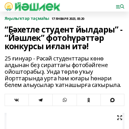
Яңылыҡтар таҫмаһы
17 ЯНВАРЯ 2023, 05:20
“Бәхетле студент йылдары” -
“Йәшлек” фотоһүрәттәр
конкурсы иғлан итә!
25 ғинуар - Рәсәй студенттары көнө
алдынан беҙ сираттағы фотобәйгене
ойошторабыҙ. Унда төрлө уҡыу
йорттарында урта һәм юғары һөнәри
белем алыусылар ҡатнашырға саҡырыла.