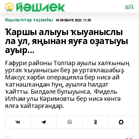
Яңылыҡтар таҫмаһы
16 ЯНВАРЯ 2023, 11:29
Ҡаршы алыуы ҡыуаныслы
ла ул, яңынан яуға оҙатыуы
ауыр...
Ғафури районы Толпар ауылы халҡының
уртаҡ ҡыуанысын беҙ ҙә уртаҡлашабыҙ.
Махсус хәрби операцияла бер нисә ай
ҡатнашҡандан һуң, ауылға һалдат
ҡайтты. Билдәле булыуынса, Фидель
Илһам улы Кәримовты бер нисә көнгә
ялға ҡайтарғандар.