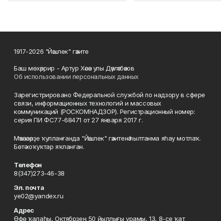
1917-2026 "Йәшлек" гәзите
Баш мөхәррир - Артур Хәсән улы Дәүләтбәков
Об использовании персональных данных
Зарегистрировано Федеральной службой по надзору в сфере
связи, информационных технологий и массовых
коммуникаций (РОСКОМНАДЗОР). Регистрационный номер:
серия ПИ ФС77-68471 от 27 января 2017 г.
Мәҡәләләрҙе ҡулланғанда "Йәшлек" гәзитенә һылтанма яһау мотлаҡ.
Бөтә хоҡуҡтар яҡланған.
Телефон
8(347)273-46-38
Эл. почта
ye02@yandex.ru
Адрес
Өфө ҡалаһы, Октябрҙең 50 йыллығы урамы, 13, 8-се ҡат