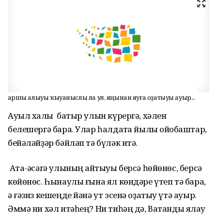
Ҡаршы алыуы ҡыуаныслы ла ул, яңынан яуға оҙатыуы ауыр...
Ауыл халҡы батыр улын күрергә, хәлен
белешергә бара. Улар һалдатҡа йылы ойоҡбаштар,
бейәләйҙәр бәйләп тә бүләк итә.
Ата-әсәгә улының ҡайтыуы берсә һөйөнөс, берсә
көйөнөс. Һынаулы ғына ял көндәре үтеп тә бара,
ә ғәзиз кешеңде йәнә ут эсенә оҙатыу үтә ауыр.
Әммә ни хәл итәһең? Ни тиһәң дә, Ватанды яҡлау