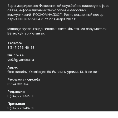
Зарегистрировано Федеральной службой по надзору в сфере
связи, информационных технологий и массовых
коммуникаций (РОСКОМНАДЗОР). Регистрационный номер:
серия ПИ ФС77-68471 от 27 января 2017 г.
Мәҡәләләрҙе ҡулланғанда "Йәшлек" гәзитенә һылтанма яһау мотлаҡ.
Бөтә хоҡуҡтар яҡланған.
Телефон
8(347)273-46-38
Эл. почта
ye02@yandex.ru
Адрес
Өфө ҡалаһы, Октябрҙең 50 йыллығы урамы, 13, 8-се ҡат
Рекламная служба
89174755304
Редакция
8(347)273-52-08
Приемная
8(347)273-46-38
Сотрудничество