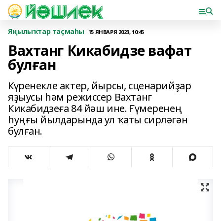
Яңылыҡтар таҫмаһы
15 ЯНВАРЯ 2023, 10:45
Вахтанг Кикабидзе вафат
булған
Күренекле актер, йырсы, сценарийҙар
яҙыусы һәм режиссер Вахтанг
Кикабидзеға 84 йәш ине. Ғүмеренең
һуңғы йылдарында ул ҡаты сирләгән
булған.