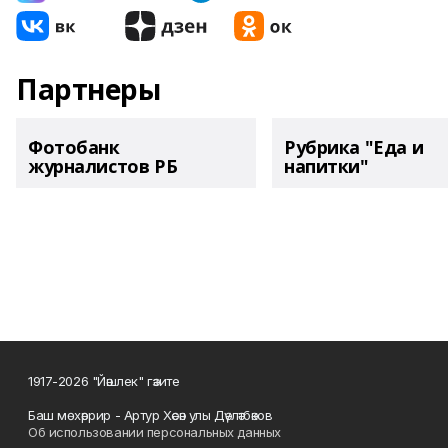
Партнеры
Фотобанк
Рубрика "Еда и
журналистов РБ
напитки"
1917-2026 "Йәшлек" гәзите
Баш мөхәррир - Артур Хәсән улы Дәүләтбәков
Об использовании персональных данных