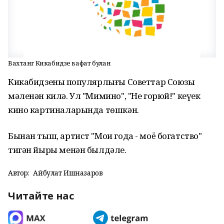
Вахтанг Кикабидзе вафат булған
Кикабидзеның популярлығы Советтар Союзы
мәленән килә. Ул "Мимино", "Не горюй!" кеүек
кино картиналарында төшкән.
Бынан тыш, артист "Мои года - моë богатство"
тигән йыры менән былдәле.
Автор:
Айбулат Ишназаров
Читайте нас