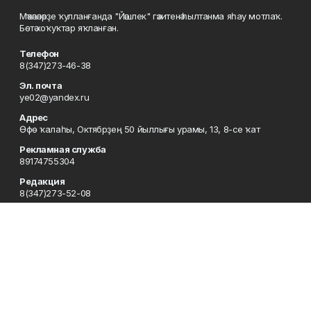
Мәҡәләләрҙе ҡулланғанда "Йәшлек" гәзитенә һылтанма яһау мотлаҡ.
Бөтә хоҡуҡтар яҡланған.
Телефон
8(347)273-46-38
Эл. почта
ye02@yandex.ru
Адрес
Өфө ҡалаһы, Октябрҙең 50 йыллығы урамы, 13, 8-се ҡат
Рекламная служба
89174755304
Редакция
8(347)273-52-08
Приемная
8(347)273-46-38
Сотрудничество
8(347)273-56-45