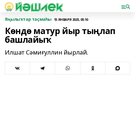
Яңылыҡтар таҫмаһы
15 ЯНВАРЯ 2023, 05:10
Көндө матур йыр тыңлап
башлайыҡ
Илшат Сәмиғуллин йырлай.