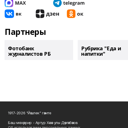
Партнеры
Фотобанк
Рубрика "Еда и
журналистов РБ
напитки"
1917-2026 "Йәшлек" гәзите
Баш мөхәррир - Артур Хәсән улы Дәүләтбәков
Об использовании персональных данных