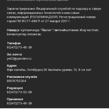
Зарегистрировано Федеральной службой по надзору в сфере
связи, информационных технологий и массовых
коммуникаций (РОСКОМНАДЗОР). Регистрационный номер:
серия ПИ ФС77-68471 от 27 января 2017 г.
Мәҡәләләрҙе ҡулланғанда "Йәшлек" гәзитенә һылтанма яһау мотлаҡ.
Бөтә хоҡуҡтар яҡланған.
Телефон
8(347)273-46-38
Эл. почта
ye02@yandex.ru
Адрес
Өфө ҡалаһы, Октябрҙең 50 йыллығы урамы, 13, 8-се ҡат
Рекламная служба
89174755304
Редакция
8(347)273-52-08
Приемная
8(347)273-46-38