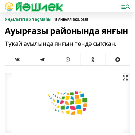
Яңылыҡтар таҫмаһы
15 ЯНВАРЯ 2023, 06:35
Ауырғазы районында янғын
Туҡай ауылында янғын төндә сыҡҡан.