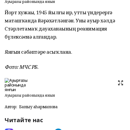
Ауырғазы районында янғын
Йорт хужаһы, 1945 йылғы ир, утты һүндерергә
маташҡанда йәрәхәтләнгән. Уны ауыр хәлдә
Стәрлетамаҡ дауаханаһының реанимация
бүлексәһенә һалғандар.
Янғын сәбәптәре асыҡлана.
Фото: МЧС РБ.
Ауырғазы районында янғын
Автор:
Баныу Ҡаһарманова
Читайте нас