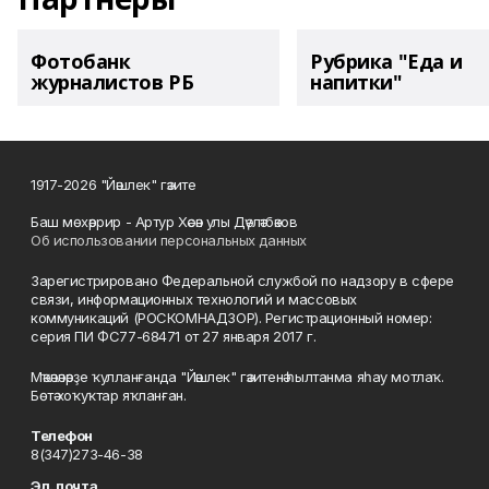
Фотобанк
Рубрика "Еда и
журналистов РБ
напитки"
1917-2026 "Йәшлек" гәзите
Баш мөхәррир - Артур Хәсән улы Дәүләтбәков
Об использовании персональных данных
Зарегистрировано Федеральной службой по надзору в сфере
связи, информационных технологий и массовых
коммуникаций (РОСКОМНАДЗОР). Регистрационный номер:
серия ПИ ФС77-68471 от 27 января 2017 г.
Мәҡәләләрҙе ҡулланғанда "Йәшлек" гәзитенә һылтанма яһау мотлаҡ.
Бөтә хоҡуҡтар яҡланған.
Телефон
8(347)273-46-38
Эл. почта