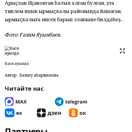
Арыҫлан Иҫәновтан һатып алған булған, уға
тиклем ишәк Ҡырмыҫҡалы районында йәшәгән.
Ҡырмыҫҡалыға нисек барып эләккәне билдәһеҙ...
Фото: Ғәлим Яуынбаев.
Вася ауылда
Автор:
Баныу Ҡаһарманова
Читайте нас
Партнеры