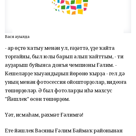
Вася ауылда
- Ҡар өҫтө ҡатыу менән ул, ғәҙәттә, үҙе ҡайта
торғайны, был юлы барып алып ҡайттым, - ти
ауҙарыш буйынса донъя чемпионы Ғәлим. -
Кешеләрҙе ҡыуандырып йөрөнө ҡырҙа - гел дә
уның менән фотосессия ойошторҙолар, видеоға
төшөрҙөләр. Ә был фотоларҙы иһә махсус
"Йәшлек" өсөн төшөрҙөм.
Үәт, исмаһам, рәхмәт Ғәлимгә!
Ете йәшлек Васяны Ғәлим Баймаҡ районынан