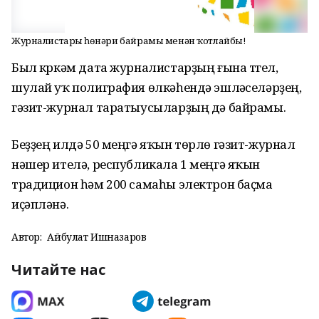
Журналистарҙы һөнәри байрамы менән ҡотлайбыҙ!
Был күркәм дата журналистарҙың ғына түгел,
шулай уҡ полиграфия өлкәһендә эшләүселәрҙең,
гәзит-журнал таратыусыларҙың дә байрамы.
Беҙҙең илдә 50 меңгә яҡын төрлө гәзит-журнал
нәшер ителә, республикала 1 меңгә яҡын
традицион һәм 200 самаһы электрон баҫма
иҫәпләнә.
Автор:
Айбулат Ишназаров
Читайте нас