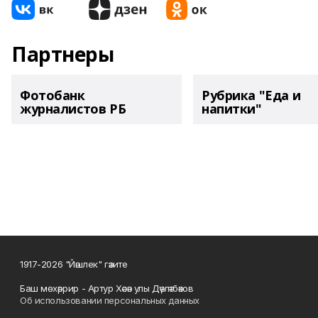
Партнеры
Фотобанк
Рубрика "Еда и
журналистов РБ
напитки"
1917-2026 "Йәшлек" гәзите
Баш мөхәррир - Артур Хәсән улы Дәүләтбәков
Об использовании персональных данных