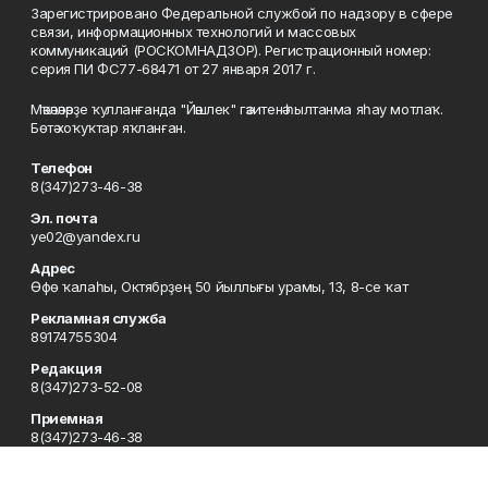
Зарегистрировано Федеральной службой по надзору в сфере
связи, информационных технологий и массовых
коммуникаций (РОСКОМНАДЗОР). Регистрационный номер:
серия ПИ ФС77-68471 от 27 января 2017 г.
Мәҡәләләрҙе ҡулланғанда "Йәшлек" гәзитенә һылтанма яһау мотлаҡ.
Бөтә хоҡуҡтар яҡланған.
Телефон
8(347)273-46-38
Эл. почта
ye02@yandex.ru
Адрес
Өфө ҡалаһы, Октябрҙең 50 йыллығы урамы, 13, 8-се ҡат
Рекламная служба
89174755304
Редакция
8(347)273-52-08
Приемная
8(347)273-46-38
Сотрудничество
8(347)273-56-45