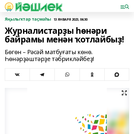
Яңылыҡтар таҫмаһы
13 ЯНВАРЯ 2023, 06:30
Журналистарҙы һөнәри
байрамы менән ҡотлайбыҙ!
Бөгөн – Рәсәй матбуғаты көнө.
Һөнәрҙәштәрҙе тәбрикләйбеҙ!