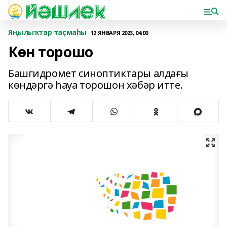
Яңылыҡтар таҫмаһы
12 ЯНВАРЯ 2023, 04:00
Көн торошо
Башгидромет синоптиктары алдағы
көндәргә һауа торошон хәбәр итте.