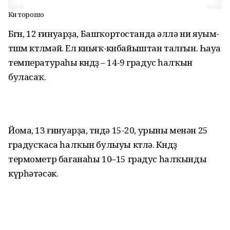
Көн торошо
Бөгөн, 12 ғинуарҙа, Башҡортостанда әллә ни яуым-
төшөм көтөлмәй. Ел көньяҡ-көнбайыштан талғын. Һауа
температураһы көндөҙ – 14-9 градус һалҡын
буласаҡ.
Йома, 13 ғинуарҙа, төндә 15-20, урыны менән 25
градусҡаса һалҡын булыуы көтөлә. Көндөҙ
термометр бағанаһы 10–15 градус һалҡынды
күрһәтәсәк.