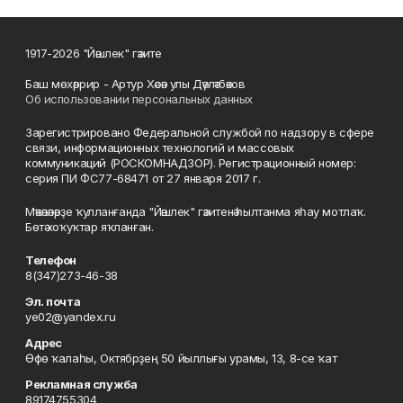
1917-2026 "Йәшлек" гәзите
Баш мөхәррир - Артур Хәсән улы Дәүләтбәков
Об использовании персональных данных
Зарегистрировано Федеральной службой по надзору в сфере
связи, информационных технологий и массовых
коммуникаций (РОСКОМНАДЗОР). Регистрационный номер:
серия ПИ ФС77-68471 от 27 января 2017 г.
Мәҡәләләрҙе ҡулланғанда "Йәшлек" гәзитенә һылтанма яһау мотлаҡ.
Бөтә хоҡуҡтар яҡланған.
Телефон
8(347)273-46-38
Эл. почта
ye02@yandex.ru
Адрес
Өфө ҡалаһы, Октябрҙең 50 йыллығы урамы, 13, 8-се ҡат
Рекламная служба
89174755304