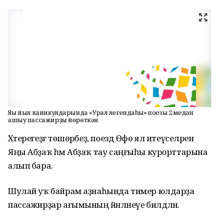
Яңы йыл каникулдарында «Урал легендаһы» поезы 2 меңдән
ашыу пассажирҙы йөрөткән
Хәтерегеҙгә төшөрәбеҙ, поезд Өфө ял итеүселәрен
Яңы Абҙаҡ һәм Абҙаҡ тау саңғыһы курорттарына
алып бара.
Шулай уҡ байрам аҙнаһында тимер юлдарҙа
пассажирҙар ағымының йәнләнеүе билдәләнә.