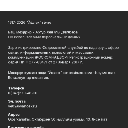
1917-2026 "Йәшлек" гәзите
Баш мөхәррир - Артур Хәсән улы Дәүләтбәков
Об использовании персональных данных
Зарегистрировано Федеральной службой по надзору в сфере
связи, информационных технологий и массовых
коммуникаций (РОСКОМНАДЗОР). Регистрационный номер:
серия ПИ ФС77-68471 от 27 января 2017 г.
Мәҡәләләрҙе ҡулланғанда "Йәшлек" гәзитенә һылтанма яһау мотлаҡ.
Бөтә хоҡуҡтар яҡланған.
Телефон
8(347)273-46-38
Эл. почта
ye02@yandex.ru
Адрес
Өфө ҡалаһы, Октябрҙең 50 йыллығы урамы, 13, 8-се ҡат
Рекламная служба