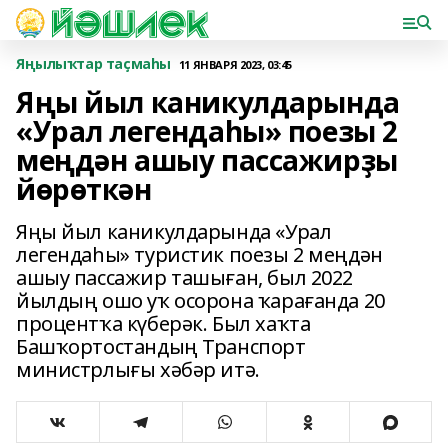
Яңылыҡтар таҫмаһы
11 ЯНВАРЯ 2023, 03:45
Яңы йыл каникулдарында
«Урал легендаһы» поезы 2
меңдән ашыу пассажирҙы
йөрөткән
Яңы йыл каникулдарында «Урал
легендаһы» туристик поезы 2 меңдән
ашыу пассажир ташыған, был 2022
йылдың ошо уҡ осорона ҡарағанда 20
процентҡа күберәк. Был хаҡта
Башҡортостандың Транспорт
министрлығы хәбәр итә.