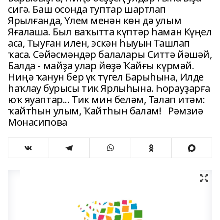
сигә. Баш осонда туптар шартлап
Ярылғанда, Үлем менән көн дә улым
Яғалаша. Был ваҡытта күптәр һаман Күңел
аса, Тыуған илен, эскән һыуын Ташлап
ҡаса. Сәйәсмәндәр балалары Ситтә йәшәй,
Балда - майҙа улар йөҙә Ҡайғы күрмәй.
Ниңә ҡанун бер үк түгел Барыһына, Илде
һаҡлау бурысы тик Ярлыһына. Һорауҙарға
юҡ яуаптар... Тик мин беләм, Талап итәм:
ҡайтһын улым, Ҡайтһын балам! Рәмзиә
Монасипова