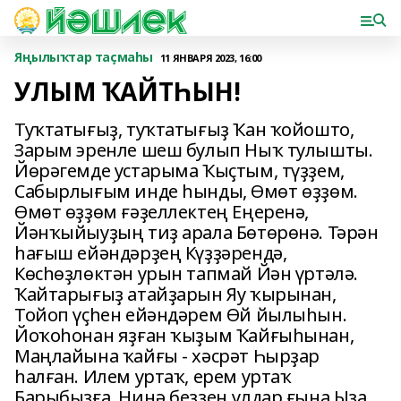
Яңылыҡтар таҫмаһы
11 ЯНВАРЯ 2023, 16:00
УЛЫМ ҠАЙТҺЫН!
Туҡтатығыҙ, туҡтатығыҙ Ҡан ҡойошто,
Зарым эренле шеш булып Ныҡ тулышты.
Йөрәгемде устарыма Ҡыҫтым, түҙҙем,
Сабырлығым инде һынды, Өмөт өҙҙөм.
Өмөт өҙҙөм ғәҙеллектең Еңеренә,
Йәнҡыйыуҙың тиҙ арала Бөтөрөнә. Тәрән
һағыш ейәндәрҙең Күҙҙәрендә,
Көсһөҙлөктән урын тапмай Йән үртәлә.
Ҡайтарығыҙ атайҙарын Яу ҡырынан,
Тойоп үҫһен ейәндәрем Өй йылыһын.
Йоҡоһонан яҙған ҡыҙым Ҡайғыһынан,
Маңлайына ҡайғы - хәсрәт Һырҙар
һалған. Илем уртаҡ, ерем уртаҡ
Барыбыҙға, Ниңә беҙҙең улдар ғына Ыҙа