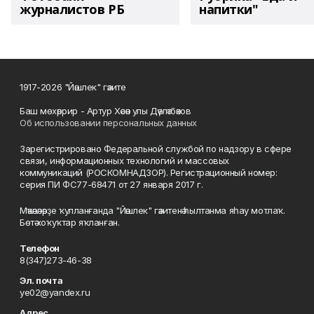
журналистов РБ
напитки"
1917-2026 "Йәшлек" гәзите
Баш мөхәррир - Артур Хәсән улы Дәүләтбәков
Об использовании персональных данных
Зарегистрировано Федеральной службой по надзору в сфере
связи, информационных технологий и массовых
коммуникаций (РОСКОМНАДЗОР). Регистрационный номер:
серия ПИ ФС77-68471 от 27 января 2017 г.
Мәҡәләләрҙе ҡулланғанда "Йәшлек" гәзитенә һылтанма яһау мотлаҡ.
Бөтә хоҡуҡтар яҡланған.
Телефон
8(347)273-46-38
Эл. почта
ye02@yandex.ru
Адрес