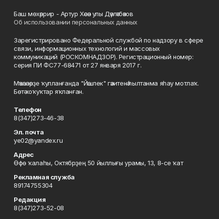
Баш мөхәррир - Артур Хәсән улы Дәүләтбәков
Об использовании персональных данных
Зарегистрировано Федеральной службой по надзору в сфере
связи, информационных технологий и массовых
коммуникаций (РОСКОМНАДЗОР). Регистрационный номер:
серия ПИ ФС77-68471 от 27 января 2017 г.
Мәҡәләләрҙе ҡулланғанда "Йәшлек" гәзитенә һылтанма яһау мотлаҡ.
Бөтә хоҡуҡтар яҡланған.
Телефон
8(347)273-46-38
Эл. почта
ye02@yandex.ru
Адрес
Өфө ҡалаһы, Октябрҙең 50 йыллығы урамы, 13, 8-се ҡат
Рекламная служба
89174755304
Редакция
8(347)273-52-08