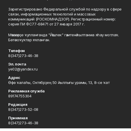
Зарегистрировано Федеральной службой по надзору в сфере
связи, информационных технологий и массовых
коммуникаций (РОСКОМНАДЗОР). Регистрационный номер:
серия ПИ ФС77-68471 от 27 января 2017 г.
Мәҡәләләрҙе ҡулланғанда "Йәшлек" гәзитенә һылтанма яһау мотлаҡ.
Бөтә хоҡуҡтар яҡланған.
Телефон
8(347)273-46-38
Эл. почта
ye02@yandex.ru
Адрес
Өфө ҡалаһы, Октябрҙең 50 йыллығы урамы, 13, 8-се ҡат
Рекламная служба
89174755304
Редакция
8(347)273-52-08
Приемная
8(347)273-46-38