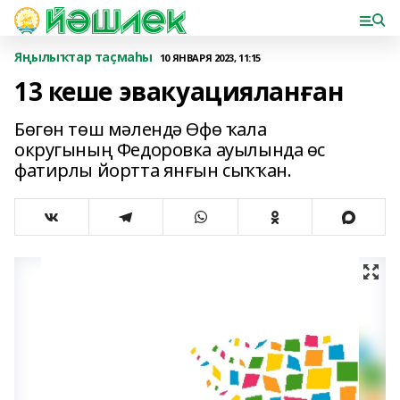
Яңылыҡтар таҫмаһы
10 ЯНВАРЯ 2023, 11:15
13 кеше эвакуацияланған
Бөгөн төш мәлендә Өфө ҡала
округының Федоровка ауылында өс
фатирлы йортта янғын сыҡҡан.