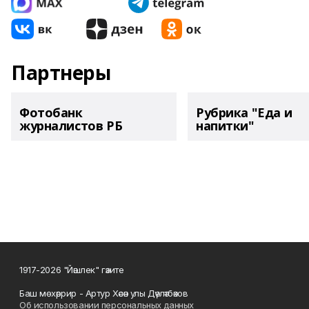
Партнеры
Фотобанк
Рубрика "Еда и
журналистов РБ
напитки"
1917-2026 "Йәшлек" гәзите
Баш мөхәррир - Артур Хәсән улы Дәүләтбәков
Об использовании персональных данных