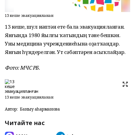
13 кеше эвакуацияланған
13 кеше, шул иҫәптән ете бала эвакуацияланған.
Янғында 1980 йылғы ҡатындың тәне бешкән.
Уны медицина учреждениеһына оҙатҡандар.
Янғын һүндерелгән. Ут сәбәптәрен асыҡлайҙар.
Фото: МЧС РБ.
13 кеше эвакуацияланған
Автор:
Баныу Ҡаһарманова
Читайте нас