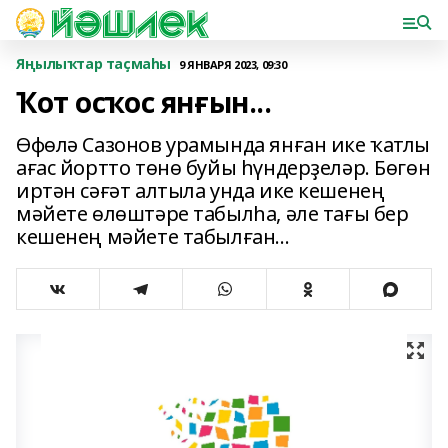
Яңылыҡтар таҫмаһы
9 ЯНВАРЯ 2023, 09:30
Ҡот осҡос янғын...
Өфөлә Сазонов урамында янған ике ҡатлы
ағас йортто төнө буйы һүндерҙеләр. Бөгөн
иртән сәғәт алтыла унда ике кешенең
мәйете өлөштәре табылһа, әле тағы бер
кешенең мәйете табылған...