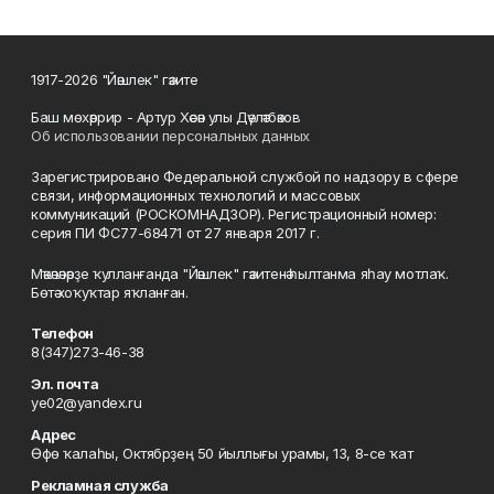
1917-2026 "Йәшлек" гәзите
Баш мөхәррир - Артур Хәсән улы Дәүләтбәков
Об использовании персональных данных
Зарегистрировано Федеральной службой по надзору в сфере
связи, информационных технологий и массовых
коммуникаций (РОСКОМНАДЗОР). Регистрационный номер:
серия ПИ ФС77-68471 от 27 января 2017 г.
Мәҡәләләрҙе ҡулланғанда "Йәшлек" гәзитенә һылтанма яһау мотлаҡ.
Бөтә хоҡуҡтар яҡланған.
Телефон
8(347)273-46-38
Эл. почта
ye02@yandex.ru
Адрес
Өфө ҡалаһы, Октябрҙең 50 йыллығы урамы, 13, 8-се ҡат
Рекламная служба