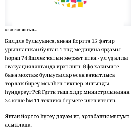
Ҡот осҡос янғын...
Билдәле булыуынса, янған йортта 15 фатир
урынлашҡан булған. Төндә медицина ярҙамы
һорап 74 йәшлек ҡатын мөрәжәғәт иткән - ул үҙ аллы
эвакуацияланғанда йәрәхәтләнгән. Өфө хакимиәте
быға мохтаж булыусылар өсөн ваҡытлыса
торлаҡ биреү мәсьәләһен тикшерә. Янғынды
һүндереүгә Рәсәй Ғәҙәттән тыш хәлдәр министрлығынан
34 кеше һәм 11 техника берәмеге йәлеп ителгән.
Янған йортто һүтеү дауам итә, артабанғы мәғлүмәт
асыҡлана.