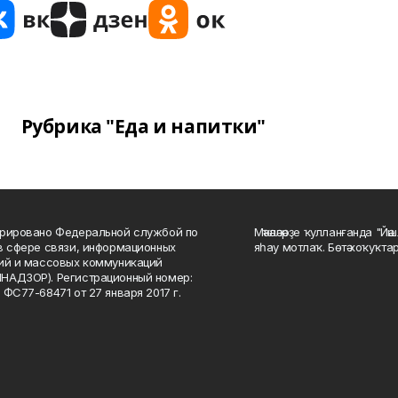
Рубрика "Еда и напитки"
рировано Федеральной службой по
Мәҡәләләрҙе ҡулланғанда "Йә
в сфере связи, информационных
яһау мотлаҡ. Бөтә хоҡуҡта
ий и массовых коммуникаций
НАДЗОР). Регистрационный номер:
 ФС77-68471 от 27 января 2017 г.