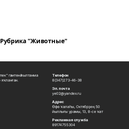
Рубрика "Животные"
шлек" гәзитенә һылтанма
Телефон
р яҡланған.
8(347)273-46-38
Эл. почта
ye02@yandex.ru
Адрес
Өфө ҡалаһы, Октябрҙең 50
йыллығы урамы, 13, 8-се ҡат
Рекламная служба
89174755304