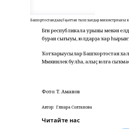
Башҡортостандың Ғәҙәттән тыш хәлдәр министрлығы к
Бөгөн республикала урыны менән елд
буран сығыуы, юлдарҙа ҡар һырынт
Ҡотҡарыусылар Башҡортостан хал
Мөмкинлек булһа, алыҫ юлға сыҡмаҫ
Фото: Т. Аманов
Автор:
Гөлнара Солтанова
Читайте нас