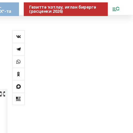
-
Гәзиттә ҡотлау, иғлан бирергә
Х"-та
(расценки 2026)