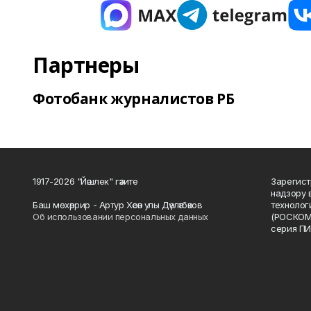
Партнеры
Фотобанк журналистов РБ
1917-2026 "Йәшлек" гәзите
Зарегист
надзору 
Баш мөхәррир - Артур Хәсән улы Дәүләтбәков
технолог
Об использовании персональных данных
(РОСКОМ
серия ПИ