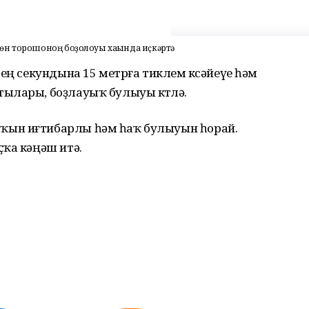
өн торошоноң боҙолоуы хаҡында иҫкәртә
ең секундына 15 метрға тиклем көсәйеүе һәм
ылары, боҙлауыҡ булыуы көтөлә.
ҡын иғтибарлы һәм һаҡ булыуын һорай.
ҡа кәңәш итә.