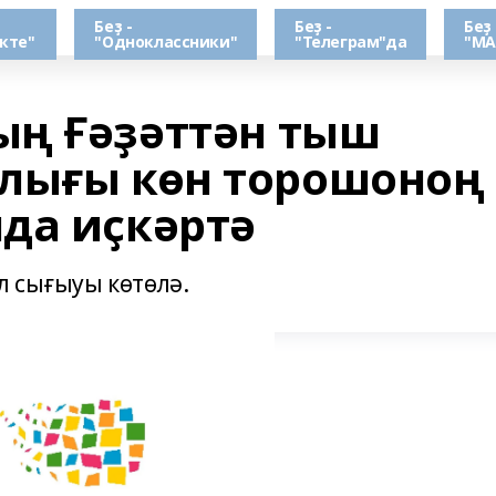
Беҙ -
Беҙ -
Беҙ 
кте"
"Одноклассники"
"Телеграм"да
"МА
ың Ғәҙәттән тыш
лығы көн торошоноң
да иҫкәртә
л сығыуы көтөлә.