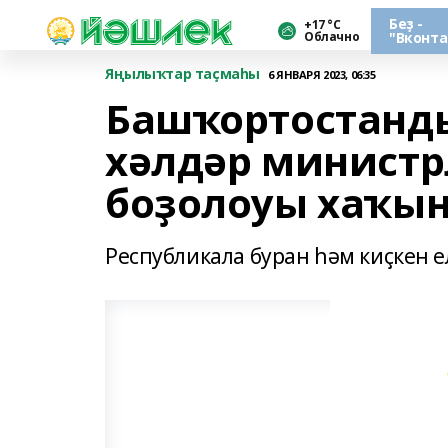
Беҙ -
+17 °С
Облачно
"Вконта
Яңылыҡтар таҫмаһы
6 ЯНВАРЯ 2023, 06:35
Башҡортостанд
хәлдәр министр
боҙолоуы хаҡын
Республикала буран һәм киҫкен е