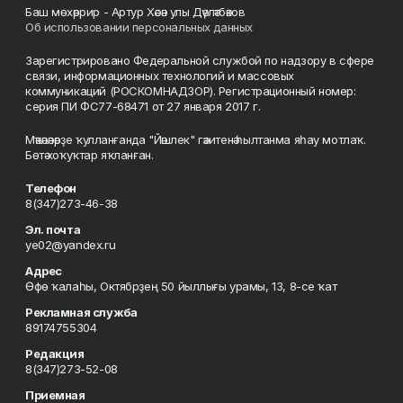
Баш мөхәррир - Артур Хәсән улы Дәүләтбәков
Об использовании персональных данных
Зарегистрировано Федеральной службой по надзору в сфере
связи, информационных технологий и массовых
коммуникаций (РОСКОМНАДЗОР). Регистрационный номер:
серия ПИ ФС77-68471 от 27 января 2017 г.
Мәҡәләләрҙе ҡулланғанда "Йәшлек" гәзитенә һылтанма яһау мотлаҡ.
Бөтә хоҡуҡтар яҡланған.
Телефон
8(347)273-46-38
Эл. почта
ye02@yandex.ru
Адрес
Өфө ҡалаһы, Октябрҙең 50 йыллығы урамы, 13, 8-се ҡат
Рекламная служба
89174755304
Редакция
8(347)273-52-08
Приемная