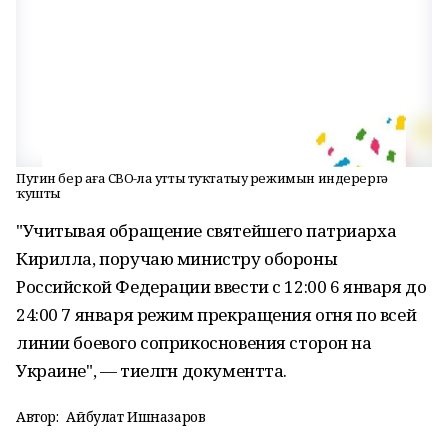
Путин бер аҙға СВО-ла утты туҡтатыу режимын индерергә
ҡушты
"Учитывая обращение святейшего патриарха
Кирилла, поручаю министру обороны
Российской Федерации ввести с 12:00 6 января до
24:00 7 января режим прекращения огня по всей
линии боевого соприкосновения сторон на
Украине", — тиелгән документта.
Автор:
Айбулат Ишназаров