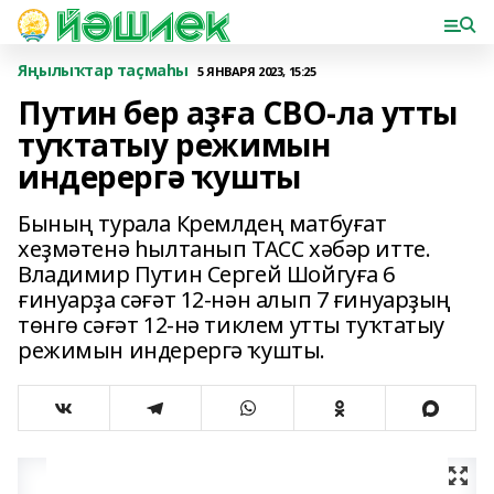
Яңылыҡтар таҫмаһы
5 ЯНВАРЯ 2023, 15:25
Путин бер аҙға СВО-ла утты
туҡтатыу режимын
индерергә ҡушты
Бының турала Кремлдең матбуғат
хеҙмәтенә һылтанып ТАСС хәбәр итте.
Владимир Путин Сергей Шойгуға 6
ғинуарҙа сәғәт 12-нән алып 7 ғинуарҙың
төнгө сәғәт 12-нә тиклем утты туҡтатыу
режимын индерергә ҡушты.