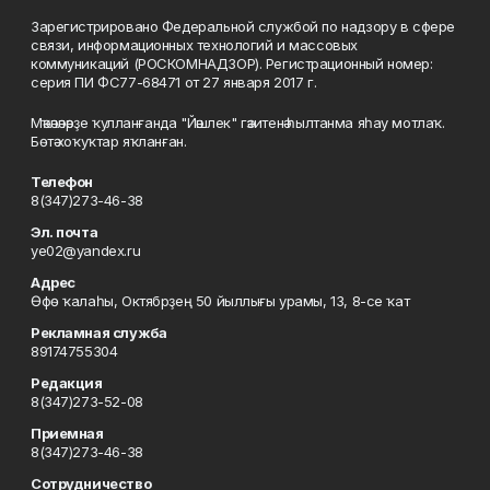
Зарегистрировано Федеральной службой по надзору в сфере
связи, информационных технологий и массовых
коммуникаций (РОСКОМНАДЗОР). Регистрационный номер:
серия ПИ ФС77-68471 от 27 января 2017 г.
Мәҡәләләрҙе ҡулланғанда "Йәшлек" гәзитенә һылтанма яһау мотлаҡ.
Бөтә хоҡуҡтар яҡланған.
Телефон
8(347)273-46-38
Эл. почта
ye02@yandex.ru
Адрес
Өфө ҡалаһы, Октябрҙең 50 йыллығы урамы, 13, 8-се ҡат
Рекламная служба
89174755304
Редакция
8(347)273-52-08
Приемная
8(347)273-46-38
Сотрудничество