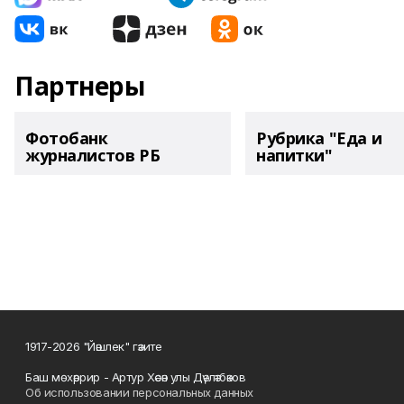
Партнеры
Фотобанк
Рубрика "Еда и
журналистов РБ
напитки"
1917-2026 "Йәшлек" гәзите
Баш мөхәррир - Артур Хәсән улы Дәүләтбәков
Об использовании персональных данных