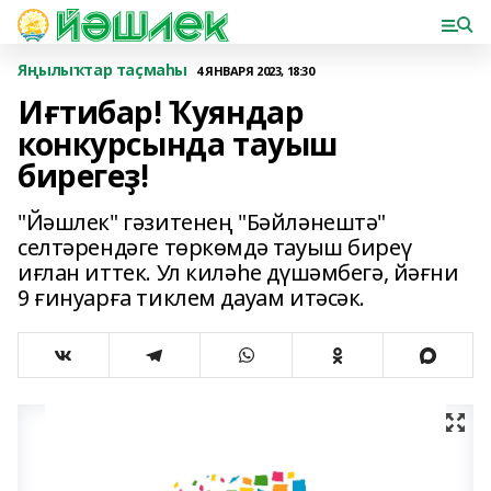
Яңылыҡтар таҫмаһы
4 ЯНВАРЯ 2023, 18:30
Иғтибар! Ҡуяндар
конкурсында тауыш
бирегеҙ!
"Йәшлек" гәзитенең "Бәйләнештә"
селтәрендәге төркөмдә тауыш биреү
иғлан иттек. Ул киләһе дүшәмбегә, йәғни
9 ғинуарға тиклем дауам итәсәк.