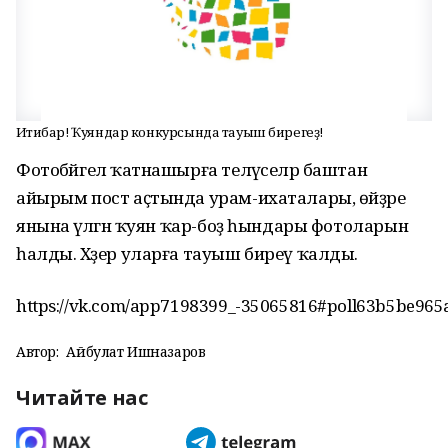
Иғтибар! Ҡуяндар конкурсында тауыш бирегеҙ!
Фотобәйгелә ҡатнашырға теләүселәр баштан
айырым пост аҫтында урам-ихаталары, өйҙәре
янына әүәләгән ҡуян ҡар-боҙ һындары фотоларын
һалды. Хәҙер уларға тауыш биреү ҡалды.
https://vk.com/app7198399_-35065816#poll63b5be96
Автор:
Айбулат Ишназаров
Читайте нас