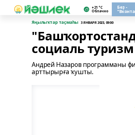
Беҙ -
+21 °С
Облачно
"Вконта
Яңылыҡтар таҫмаһы
3 ЯНВАРЯ 2023, 09:00
"Башҡортостанд
социаль туризм
Андрей Назаров программаны ф
арттырырға ҡушты.