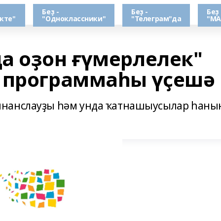
Беҙ -
Беҙ -
Беҙ 
кте"
"Одноклассники"
"Телеграм"да
"МА
а оҙон ғүмерлелек"
 программаһы үҫешә
инанслауҙы һәм унда ҡатнашыусылар һаны