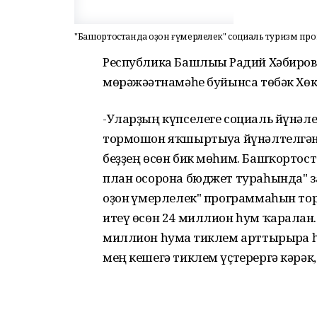
"Башҡортостанда оҙон ғүмерлелек" социаль туризм п
Республика Башлығы Радий Хәбиро
мөрәжәғәтнамәһе буйынса төбәк Хө
-Уларҙың күпселеге социаль йүнәл
тормошон яҡшыртыуға йүнәлтелгән. 
беҙҙең өсөн бик мөһим. Башҡортост
план осорона бюджет тураһында" 
оҙон ғүмерлелек" программаһын то
итеү өсөн 24 миллион һум ҡаралған
миллион һумға тиклем арттырырға
мең кешегә тиклем үҫтерергә кәрәк,