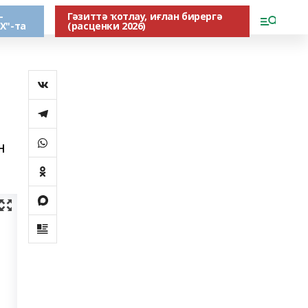
-
Гәзиттә ҡотлау, иғлан бирергә
Х"-та
(расценки 2026)
н