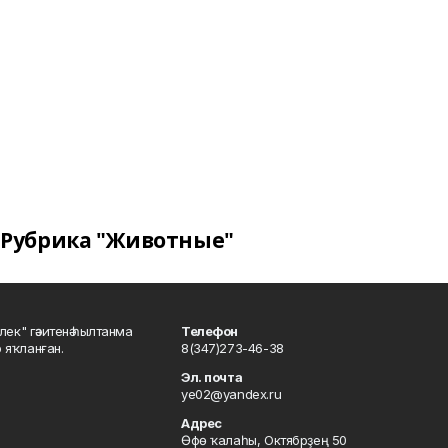
Рубрика "Животные"
шлек" гәзитенә һылтанма
Телефон
р яҡланған.
8(347)273-46-38
Эл. почта
ye02@yandex.ru
Адрес
Өфө ҡалаһы, Октябрҙең 50