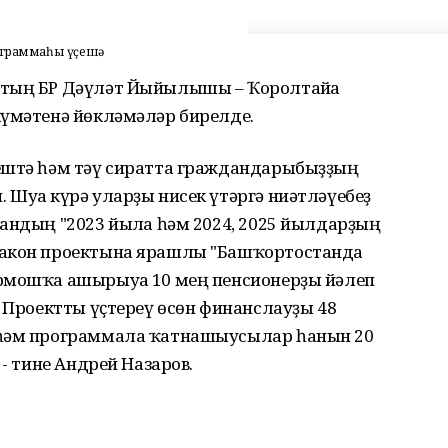
рограммаһы үҫешә
втың БР Дәүләт Йыйылышы – Ҡоролтайға
күмәтенә йөкләмәләр бирелде.
ештә һәм тәү сиратта граждандарыбыҙҙың
Шуға күрә уларҙы нисек үтәргә ниәтләүебеҙ
андың "2023 йылға һәм 2024, 2025 йылдарҙың
закон проектына ярашлы "Башҡортостанда
рмошҡа ашырыуға 10 мең пенсионерҙы йәлеп
. Проектты үҫтереү өсөн финанслауҙы 48
 һәм программала ҡатнашыусылар һанын 20
 - тине Андрей Назаров.