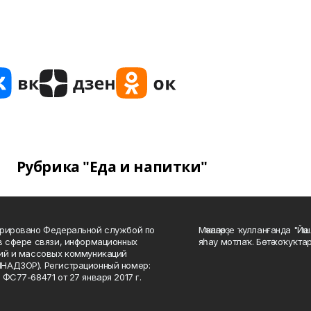
Рубрика "Еда и напитки"
рировано Федеральной службой по
Мәҡәләләрҙе ҡулланғанда "Йә
в сфере связи, информационных
яһау мотлаҡ. Бөтә хоҡуҡта
ий и массовых коммуникаций
НАДЗОР). Регистрационный номер:
 ФС77-68471 от 27 января 2017 г.