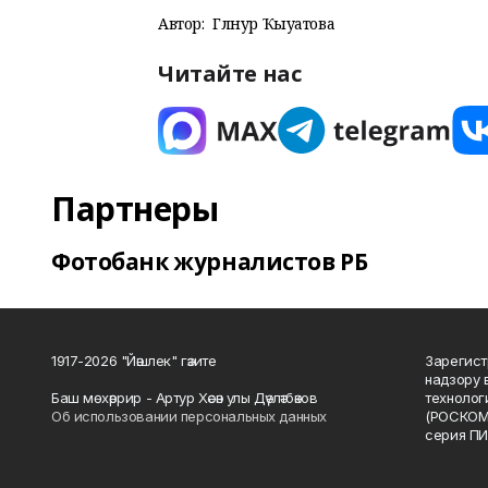
Автор:
Гөлнур Ҡыуатова
Читайте нас
Партнеры
Фотобанк журналистов РБ
1917-2026 "Йәшлек" гәзите
Зарегист
надзору 
Баш мөхәррир - Артур Хәсән улы Дәүләтбәков
технолог
Об использовании персональных данных
(РОСКОМ
серия ПИ