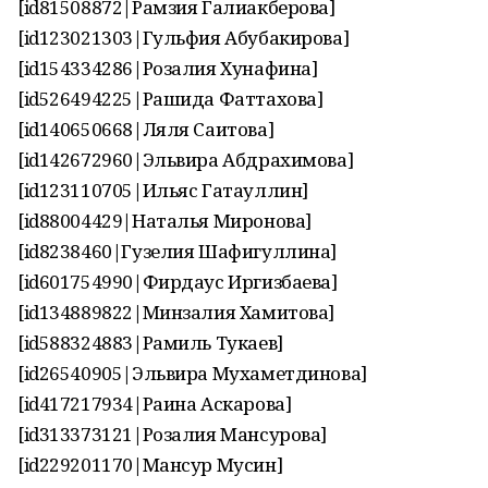
[id81508872|Рамзия Галиакберова]
[id123021303|Гульфия Абубакирова]
[id154334286|Розалия Хунафина]
[id526494225|Рашида Фаттахова]
[id140650668|Ляля Саитова]
[id142672960|Эльвира Абдрахимова]
[id123110705|Ильяс Гатауллин]
[id88004429|Наталья Миронова]
[id8238460|Гузелия Шафигуллина]
[id601754990|Фирдаус Иргизбаева]
[id134889822|Минзалия Хамитова]
[id588324883|Рамиль Тукаев]
[id26540905|Эльвира Мухаметдинова]
[id417217934|Раина Аскарова]
[id313373121|Розалия Мансурова]
[id229201170|Мансур Мусин]