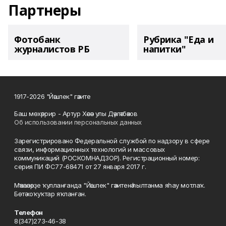
Партнеры
Фотобанк
Рубрика "Еда и
журналистов РБ
напитки"
1917-2026 "Йәшлек" гәзите
Баш мөхәррир - Артур Хәсән улы Дәүләтбәков
Об использовании персональных данных
Зарегистрировано Федеральной службой по надзору в сфере
связи, информационных технологий и массовых
коммуникаций (РОСКОМНАДЗОР). Регистрационный номер:
серия ПИ ФС77-68471 от 27 января 2017 г.
Мәҡәләләрҙе ҡулланғанда "Йәшлек" гәзитенә һылтанма яһау мотлаҡ.
Бөтә хоҡуҡтар яҡланған.
Телефон
8(347)273-46-38