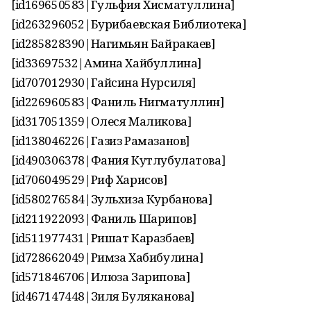
[id169650583|Гульфия Хисматуллина]
[id263296052|Бурибаевская Библиотека]
[id285828390|Нагимьян Байракаев]
[id33697532|Амина Хайбуллина]
[id707012930|Гайсина Нурсиля]
[id226960583|Фаниль Нигматуллин]
[id317051359|Олеся Маликова]
[id138046226|Газиз Рамазанов]
[id490306378|Фания Кутлубулатова]
[id706049529|Риф Харисов]
[id580276584|Зульхиза Курбанова]
[id211922093|Фаниль Шарипов]
[id511977431|Ришат Каразбаев]
[id728662049|Римза Хабибулина]
[id571846706|Илюза Зарипова]
[id467147448|Зиля Буляканова]