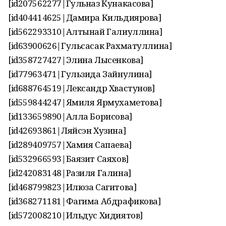
[id207562277|Гульназ Кунакасова]
[id404414625|Дамира Кильдиярова]
[id562293310|Алтынай Галиуллина]
[id63900626|Гульсасак Рахматуллина]
[id358727427|Элина Лысенкова]
[id77963471|Гульзида Зайнулина]
[id688764519|Лександр Хвастунов]
[id559844247|Ямиля Ярмухаметова]
[id133659890|Алла Борисова]
[id42693861|Ляйсэн Хузина]
[id289409757|Хамия Сапаева]
[id532966593|Баязит Саяхов]
[id242083148|Разиля Галина]
[id468799823|Илюза Сагитова]
[id368271181|Фагима Абдрафикова]
[id572008210|Ильдус Хидиятов]