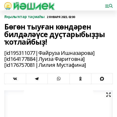
Яңылыҡтар таҫмаһы
2 ЯНВАРЯ 2023, 02:00
Бөгөн тыуған көндәрен
билдәләүсе дуҫтарыбыҙҙы
ҡотлайбыҙ!
[id195311077|Файруза Ишназарова]
[id164177884|Луиза Фаритовна]
[id176757081|Лилия Мустафина]