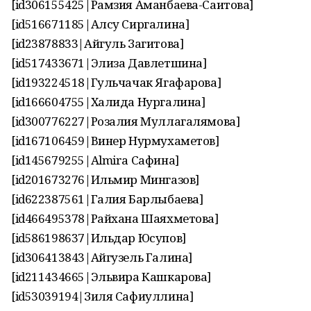
[id306155425|Рамзия Аманбаева-Саитова]
[id516671185|Алсу Сиргалина]
[id23878833|Айгуль Загитова]
[id517433671|Элиза Давлетшина]
[id193224518|Гульчачак Ягафарова]
[id166604755|Халида Нургалина]
[id300776227|Розалия Муллагалямова]
[id167106459|Винер Нурмухаметов]
[id145679255|Аlmirа Сафина]
[id201673276|Ильмир Мингазов]
[id622387561|Галия Барлыбаева]
[id466495378|Райхана Шаяхметова]
[id586198637|Ильдар Юсупов]
[id306413843|Айгузель Галина]
[id211434665|Эльвира Кашкарова]
[id53039194|Зиля Сафиуллина]