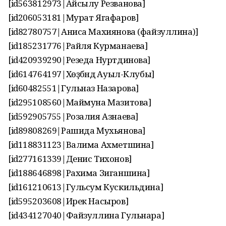
[id563812973|Айсылу Резванова]
[id206053181|Мурат Ягафаров]
[id82780757|Аниса Махиянова (файзуллина)]
[id185231776|Райля Курманаева]
[id420939290|Резеда Нуртдинова]
[id614764197|Хөҙәбәндә Ауыл-Клубы]
[id60482551|Гульназ Назарова]
[id295108560|Маймуна Мазитова]
[id592905755|Розалия Азнаева]
[id89808269|Рашида Мухьянова]
[id118831123|Валима Ахметшина]
[id277161339|Денис Тихонов]
[id188646898|Рахима Зиганшина]
[id161210613|Гульсум Кускильдина]
[id595203608|Ирек Насыров]
[id434127040|Файзуллина Гульнара]