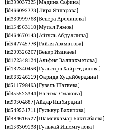
[id399037325|Мадина Сафина]
[id466092773|Лира Яппарова]
[id330999768|Венера Арсланова]
[id154563110|Мутал Рямов]
[id464670143|Айгуль Абдуллина]
[id547745776|Райля Азаматова]
[id299326207|Венер Изикаев]
[id172348124|Альфия Валиахметова]
[id137340456|Гульсира Хайретдинова]
[id633246119|Фарида Худайбердина]
[id511798493|Гузель Шагиева]
[id455523344|Насима Смакова]
[id90504887|Айдар Ишбирдин]
[id549531711|Гульнур Вахитова]
[id484616527|Шамсикамар Бактыбаева]
[id156309138|Гулькай Ишемгулова]