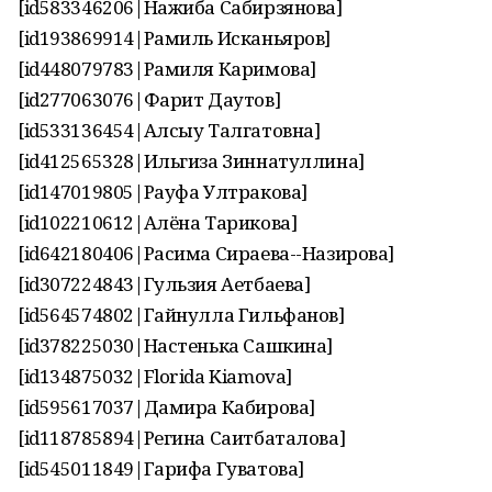
[id583346206|Нажиба Сабирзянова]
[id193869914|Рамиль Исканьяров]
[id448079783|Рамиля Каримова]
[id277063076|Фарит Даутов]
[id533136454|Алсыу Талгатовна]
[id412565328|Ильгиза Зиннатуллина]
[id147019805|Рауфа Ултракова]
[id102210612|Алёна Тарикова]
[id642180406|Расима Сираева--Назирова]
[id307224843|Гульзия Аетбаева]
[id564574802|Гайнулла Гильфанов]
[id378225030|Настенька Сашкина]
[id134875032|Florida Kiamova]
[id595617037|Дамира Кабирова]
[id118785894|Регина Саитбаталова]
[id545011849|Гарифа Гуватова]