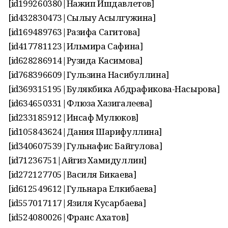
[id199260380|Нажип Ишдавлетов]
[id432830473|Сылыу Асылгужина]
[id169489763|Разифа Сагитова]
[id417781123|Ильмира Сафина]
[id628286914|Рузида Касимова]
[id768396609|Гульзина Насибуллина]
[id369315195|Булякбика Абдрафикова-Насырова]
[id634650331|Флюза Хазигалеева]
[id233185912|Инсаф Мулюков]
[id105843624|Дания Шарифуллина]
[id340607539|Гульнафис Байгулова]
[id71236751|Айгиз Хамидуллин]
[id272127705|Василя Бикаева]
[id612549612|Гульнара Елкибаева]
[id557017117|Язиля Кусарбаева]
[id524080026|Франс Ахатов]