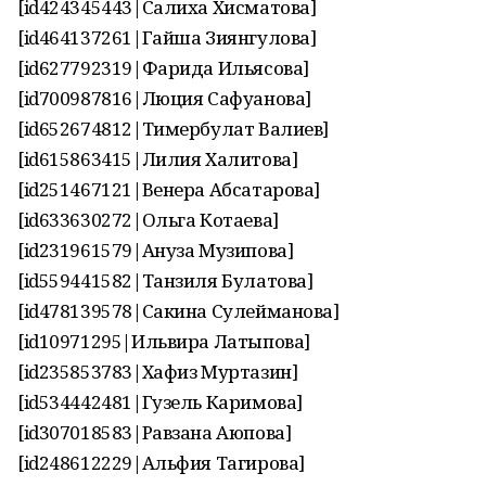
[id424345443|Салиха Хисматова]
[id464137261|Гайша Зиянгулова]
[id627792319|Фарида Ильясова]
[id700987816|Люция Сафуанова]
[id652674812|Тимербулат Валиев]
[id615863415|Лилия Халитова]
[id251467121|Венера Абсатарова]
[id633630272|Ольга Котаева]
[id231961579|Ануза Музипова]
[id559441582|Танзиля Булатова]
[id478139578|Сакина Сулейманова]
[id10971295|Ильвира Латыпова]
[id235853783|Хафиз Муртазин]
[id534442481|Гузель Каримова]
[id307018583|Равзана Аюпова]
[id248612229|Альфия Тагирова]