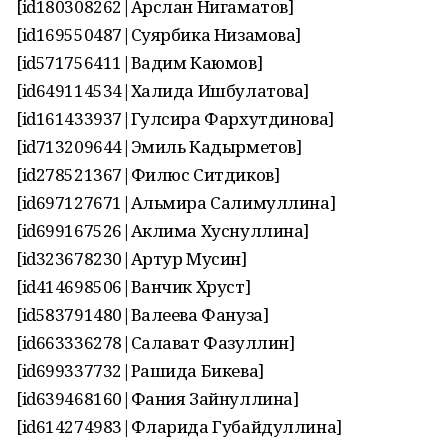
[id180308262|Арслан Нигаматов]
[id169550487|Суярбика Низамова]
[id571756411|Вадим Каюмов]
[id649114534|Халида Ишбулатова]
[id161433937|Гулсира Фархутдинова]
[id713209644|Эмиль Кадырметов]
[id278521367|Филюс Ситдиков]
[id697127671|Альмира Салимуллина]
[id699167526|Аклима Хуснуллина]
[id323678230|Артур Мусин]
[id414698506|Ванчик Хруст]
[id583791480|Валеева Фануза]
[id663336278|Салават Фазуллин]
[id699337732|Рашида Бикева]
[id639468160|Фания Зайнуллина]
[id614274983|Фларида Губайдуллина]