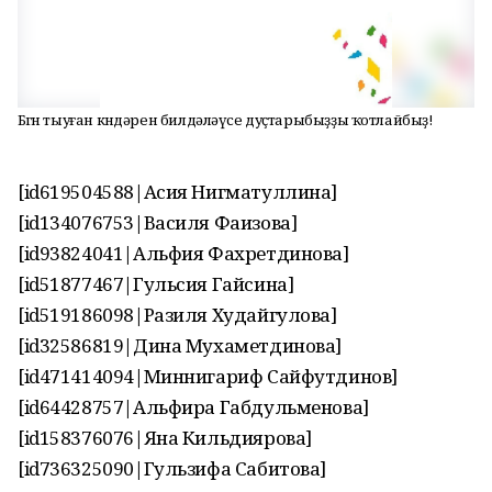
Бөгөн тыуған көндәрен билдәләүсе дуҫтарыбыҙҙы ҡотлайбыҙ!
[id619504588|Асия Нигматуллина]
[id134076753|Василя Фаизова]
[id93824041|Альфия Фахретдинова]
[id51877467|Гульсия Гайсина]
[id519186098|Разиля Худайгулова]
[id32586819|Дина Мухаметдинова]
[id471414094|Миннигариф Сайфутдинов]
[id64428757|Альфира Габдульменова]
[id158376076|Яна Кильдиярова]
[id736325090|Гульзифа Сабитова]