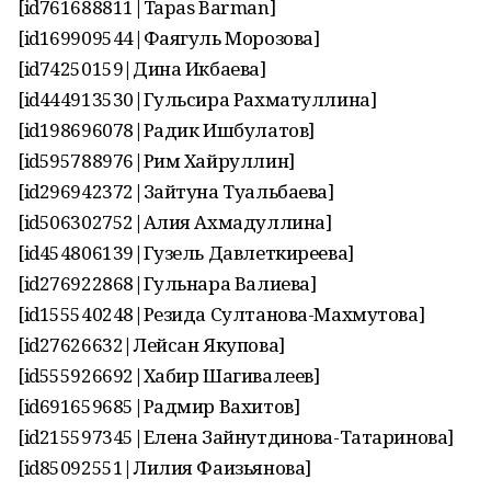
[id761688811|Tapas Barman]
[id169909544|Фаягуль Морозова]
[id74250159|Дина Икбаева]
[id444913530|Гульсира Рахматуллина]
[id198696078|Радик Ишбулатов]
[id595788976|Рим Хайруллин]
[id296942372|Зайтуна Туальбаева]
[id506302752|Алия Ахмадуллина]
[id454806139|Гузель Давлеткиреева]
[id276922868|Гульнара Валиева]
[id155540248|Резида Султанова-Махмутова]
[id27626632|Лейсан Якупова]
[id555926692|Хабир Шагивалеев]
[id691659685|Радмир Вахитов]
[id215597345|Елена Зайнутдинова-Татаринова]
[id85092551|Лилия Фаизьянова]