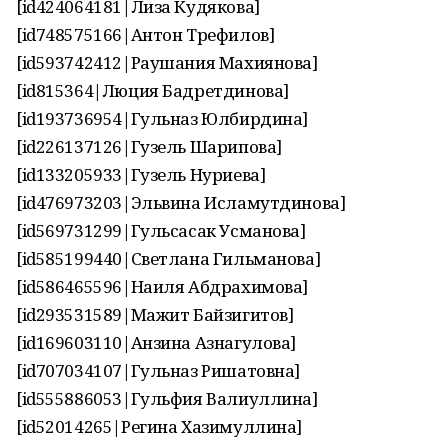
[id424064181|Лиза Кудякова]
[id748575166|Антон Трефилов]
[id593742412|Раушания Махиянова]
[id815364|Люция Бадретдинова]
[id193736954|Гульназ Юлбирдина]
[id226137126|Гузель Шарипова]
[id133205933|Гузель Нуриева]
[id476973203|Эльвина Исламутдинова]
[id569731299|Гульсасак Усманова]
[id585199440|Светлана Гильманова]
[id586465596|Наиля Абдрахимова]
[id293531589|Мажит Байзигитов]
[id169603110|Анзина Азнагулова]
[id707034107|Гульназ Ришатовна]
[id555886053|Гульфия Валиуллина]
[id52014265|Регина Хазимуллина]