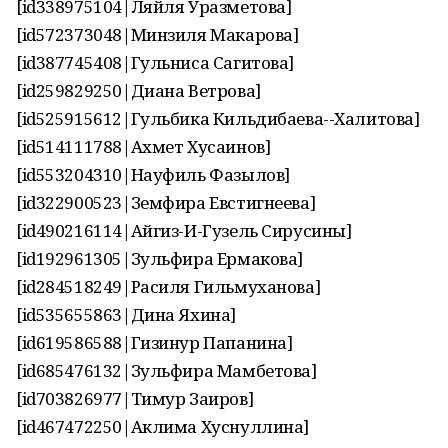
[id338975104|Ляйля Уразметова]
[id572373048|Минзиля Макарова]
[id387745408|Гульниса Сагитова]
[id259829250|Диана Ветрова]
[id525915612|Гульбика Кильдибаева--Халитова]
[id514111788|Ахмет Хусаинов]
[id553204310|Науфиль Фазылов]
[id322900523|Земфира Евстигнеева]
[id490216114|Айгиз-И-Гузель Сирусины]
[id192961305|Зульфира Ермакова]
[id284518249|Расиля Гильмуханова]
[id535655863|Дина Яхина]
[id619586588|Гизинур Папанина]
[id685476132|Зульфира Мамбетова]
[id703826977|Тимур Заиров]
[id467472250|Аклима Хуснуллина]