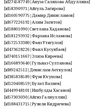
[id274587749|Ануза Салихова-Абдуллина]
[id58390971|Айгуль Загирова]
[id160590775|Дамир Динисламов]
[id677226192|Алим Загитов]
[id18801090|Светлана Хаданова]
[id181293932|Фарзана Исламова]
[id572533380|Фаяз Утягулов]
[id473628226|Фаил Кусукбаев]
[id740151667|Элиза Киреева]
[id166893640|Гульназ Султанова]
[id89242512|Денислам Аеткулов]
[id385838589|Фәүзиә Юсупова]
[id120408559|Булат Валиев]
[id449948101|Ишбулды Хасанов]
[id57303030|Айгиз Галиуллин]
[id188431715|Рузиля Кидрячева]