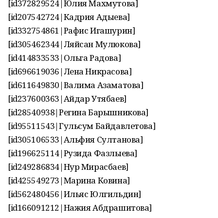
[id372829524|Юлия Махмутова]
[id207542724|Кадрия Адыева]
[id332754861|Рафис Игашурин]
[id305462344|Ляйсан Мулюкова]
[id414833533|Ольга Радова]
[id696619036|Лена Никрасова]
[id611649830|Валима Азаматова]
[id237600363|Айдар Утябаев]
[id28540938|Регина Барышникова]
[id95511543|Гульсум Байдавлетова]
[id305106533|Альфия Султанова]
[id196625114|Рузида Фазлыева]
[id249286834|Нур Мирасбаев]
[id425549273|Марина Ковина]
[id562480456|Ильяс Юлгильдин]
[id166091212|Нажия Абдрашитова]