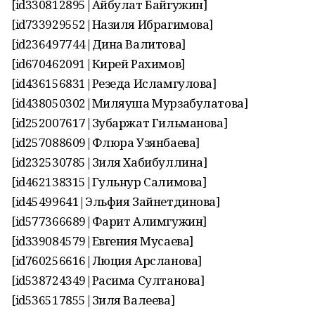
[id330812895|Айбулат Байгужин]
[id733929552|Назиля Ибрагимова]
[id236497744|Дина Валитова]
[id670462091|Кирей Рахимов]
[id436156831|Резеда Исламгулова]
[id438050302|Миляуша Мурзабулатова]
[id252007617|Зубаржат Гильманова]
[id257088609|Флюра Узянбаева]
[id232530785|Зиля Хабибуллина]
[id462138315|Гульнур Салимова]
[id45499641|Эльфия Зайнетдинова]
[id577366689|Фарит Алимгужин]
[id339084579|Евгения Мусаева]
[id760256616|Люция Арсланова]
[id538724349|Расима Султанова]
[id536517855|Зиля Валеева]