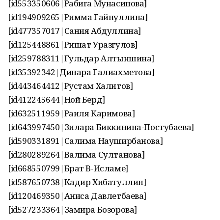
[id553350606|Рабига Мунасипова]
[id194909265|Римма Гайнуллина]
[id477357017|Сания Абдуллина]
[id125448861|Ришат Уразгулов]
[id259788311|Гульдар Алтыншина]
[id35392342|Динара Галиахметова]
[id443464412|Рустам Халитов]
[id412245644|Ной Берд]
[id632511959|Раиля Каримова]
[id643997450|Зилара Биккинина-Постубаева]
[id590331891|Салима Науширбанова]
[id280289264|Валима Султанова]
[id668550799|Брат В-Исламе]
[id587650738|Кадир Хибатуллин]
[id120469350|Аниса Давлетбаева]
[id527233364|Замира Бозорова]