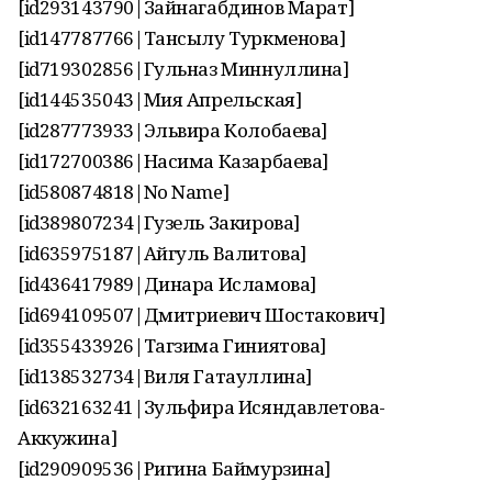
[id293143790|Зайнагабдинов Марат]
[id147787766|Тансылу Туркменова]
[id719302856|Гульназ Миннуллина]
[id144535043|Мия Апрельская]
[id287773933|Эльвира Колобаева]
[id172700386|Насима Казарбаева]
[id580874818|No Name]
[id389807234|Гузель Закирова]
[id635975187|Айгуль Валитова]
[id436417989|Динара Исламова]
[id694109507|Дмитриевич Шостакович]
[id355433926|Тагзима Гиниятова]
[id138532734|Виля Гатауллина]
[id632163241|Зульфира Исяндавлетова-
Аккужина]
[id290909536|Ригина Баймурзина]