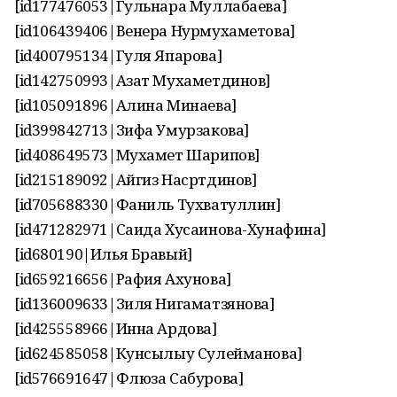
[id177476053|Гульнара Муллабаева]
[id106439406|Венера Нурмухаметова]
[id400795134|Гуля Япарова]
[id142750993|Азат Мухаметдинов]
[id105091896|Алина Минаева]
[id399842713|Зифа Умурзакова]
[id408649573|Мухамет Шарипов]
[id215189092|Айгиз Насртдинов]
[id705688330|Фаниль Тухватуллин]
[id471282971|Саида Хусаинова-Хунафина]
[id680190|Илья Бравый]
[id659216656|Рафия Ахунова]
[id136009633|Зиля Нигаматзянова]
[id425558966|Инна Ардова]
[id624585058|Кунсылыу Сулейманова]
[id576691647|Флюза Сабурова]