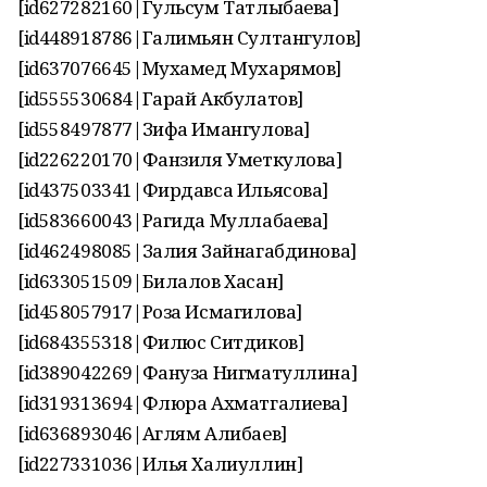
[id627282160|Гульсум Татлыбаева]
[id448918786|Галимьян Султангулов]
[id637076645|Мухамед Мухарямов]
[id555530684|Гарай Акбулатов]
[id558497877|Зифа Имангулова]
[id226220170|Фанзиля Уметкулова]
[id437503341|Фирдавса Ильясова]
[id583660043|Рагида Муллабаева]
[id462498085|Залия Зайнагабдинова]
[id633051509|Билалов Хасан]
[id458057917|Роза Исмагилова]
[id684355318|Филюс Ситдиков]
[id389042269|Фануза Нигматуллина]
[id319313694|Флюра Ахматгалиева]
[id636893046|Аглям Алибаев]
[id227331036|Илья Халиуллин]