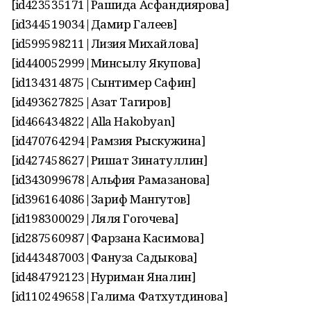
[id423535171|Рашида Асфандиярова]
[id344519034|Дамир Галеев]
[id599598211|Лизия Михайлова]
[id440052999|Минсылу Якупова]
[id134314875|Сынтимер Сафин]
[id493627825|Азат Тагиров]
[id466434822|Alla Hakobyan]
[id470764294|Рамзия Рыскужина]
[id427458627|Ришат Зинатуллин]
[id343099678|Альфия Рамазанова]
[id396164086|Зариф Мангутов]
[id198300029|Ляля Гогочева]
[id287560987|Фарзана Касимова]
[id443487003|Фануза Садыкова]
[id484792123|Нуриман Яналин]
[id110249658|Галима Фатхутдинова]