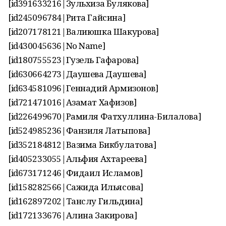
[id391633216|Зульхиза Булякова]
[id245096784|Рита Гайсина]
[id207178121|Валиюшка Шакурова]
[id430045636|No Name]
[id180755523|Гузель Гафарова]
[id630664273|Даушева Даушева]
[id634581096|Геннадий Армизонов]
[id721471016|Азамат Хафизов]
[id226499670|Рамиля Фатхуллина-Билалова]
[id524985236|Фанзиля Латыпова]
[id352184812|Вазима Бикбулатова]
[id405233055|Альфия Ахтареева]
[id673171246|Фидаил Исламов]
[id158282566|Сажида Ильясова]
[id162897202|Танслу Гильдина]
[id172133676|Алина Закирова]