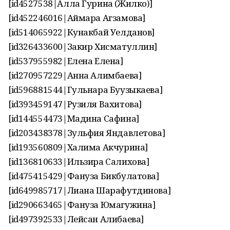
[id4527538|Алла Гурина (Жилко)]
[id452246016|Аймара Агзамова]
[id514065922|Кунакбай Уелданов]
[id326433600|Закир Хисматуллин]
[id537955982|Елена Елена]
[id270957229|Анна Алимбаева]
[id596881544|Гульнара Буузыкаева]
[id393459147|Рузиля Вахитова]
[id144554473|Мадина Сафина]
[id203438378|Зульфия Яндавлетова]
[id193560809|Халима Акчурина]
[id136810633|Ильзира Салихова]
[id475415429|Фануза Бикбулатова]
[id649985717|Лиана Шарафутдинова]
[id290663465|Фануза Юмагужина]
[id497392533|Лейсан Алибаева]