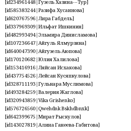
[id234961448|Гузель Хазина---Тур]
[id585383244|Разифа Хусаинова]
[id620767596|Лира Габдель]
[id337969309|Ильфат Ишкинин]
[id482993494|Эльмира Динисламова]
[id107236647|Айгуль Ялмурзина]
[id640047390|Айгузель Аюпова]
[id170120682|Юлия Халилова]
[id153416916|Ляйсан Исхакова]
[id437754526|Лейсан Кусяпкулова]
[id328711193|Гульнара Муслимова]
[id493284259|Валерия Жаглова]
[id320943859|Vika Grishenko]
[id576726560|Qwehdnk Bskhdbnxk]
[id642399675|Мират Рыскулов]
[id143027819|Алина Ганеева-Габитова]