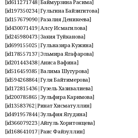
[id611271748|Баймурзина Расима]
[id197350234|Гульгина Байзигитова]
[id157679090|Разалия Деникеева]
[id430071419|Алсу Исмагилова]
[id245980473|Закия Туйканова]
[id699155025|Гульназира Кужина]
[id178557137|Эльмира Ягафарова]
[id201443438|Аниса Вафина]
[id516459385|Валима Шугурова]
[id594268864|Гуля Байтимерова]
[id172815436|Гузель Хазивалиева]
[id200785865|Зульфира Каримова]
[id13583762|Ринат Хисматуллин]
[id491957844|Зульфия Ягудина]
[id366079223|Айгуль Хоритонцева]
[id168641017|Раис Файзуллин]