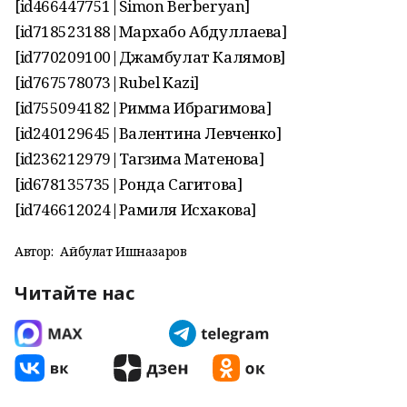
[id466447751|Simon Berberyan]
[id718523188|Мархабо Абдуллаева]
[id770209100|Джамбулат Калямов]
[id767578073|Rubel Kazi]
[id755094182|Римма Ибрагимова]
[id240129645|Валентина Левченко]
[id236212979|Тагзима Матенова]
[id678135735|Ронда Сагитова]
[id746612024|Рамиля Исхакова]
Автор:
Айбулат Ишназаров
Читайте нас