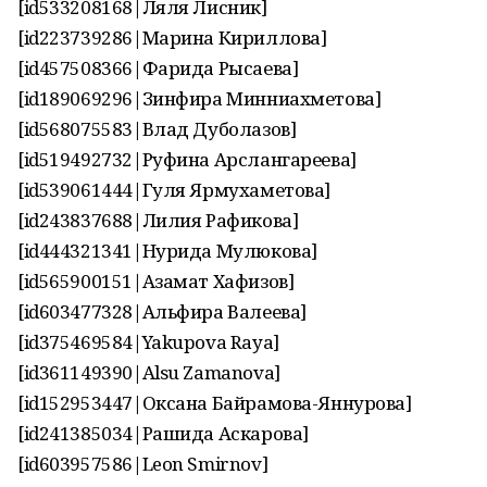
[id533208168|Ляля Лисник]
[id223739286|Марина Кириллова]
[id457508366|Фарида Рысаева]
[id189069296|Зинфира Минниахметова]
[id568075583|Влад Дуболазов]
[id519492732|Руфина Арслангареева]
[id539061444|Гуля Ярмухаметова]
[id243837688|Лилия Рафикова]
[id444321341|Нурида Мулюкова]
[id565900151|Азамат Хафизов]
[id603477328|Альфира Валеева]
[id375469584|Yakupova Raya]
[id361149390|Alsu Zamanova]
[id152953447|Оксана Байрамова-Яннурова]
[id241385034|Рашида Аскарова]
[id603957586|Leon Smirnov]