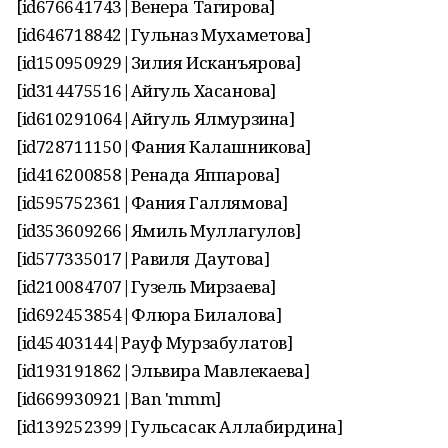
[id676641743|Венера Тагирова]
[id646718842|Гульназ Мухаметова]
[id150950929|Зилия Исканъярова]
[id314475516|Айгуль Хасанова]
[id610291064|Айгуль Ялмурзина]
[id728711150|Фания Калашникова]
[id416200858|Ренада Яппарова]
[id595752361|Фания Галлямова]
[id353609266|Ямиль Муллагулов]
[id577335017|Равиля Даутова]
[id210084707|Гузель Мирзаева]
[id692453854|Флюра Билалова]
[id45403144|Рауф Мурзабулатов]
[id193191862|Эльвира Мавлекаева]
[id669930921|Ban 'mmm]
[id139252399|Гульсасак Аллабирдина]