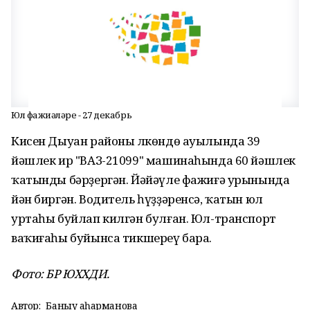
Юл фажиғәләре - 27 декабрь
Кисен Дыуан районы Өлкөндө ауылында 39
йәшлек ир "ВАЗ-21099" машинаһында 60 йәшлек
ҡатынды бәрҙергән. Йәйәүле фажиғә урынында
йән биргән. Водитель һүҙҙәренсә, ҡатын юл
уртаһы буйлап килгән булған. Юл-транспорт
ваҡиғаһы буйынса тикшереү бара.
Фото: БР ЮХХДИ.
Автор:
Баныу Ҡаһарманова