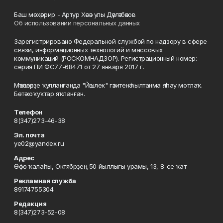
Баш мөхәррир - Артур Хәсән улы Дәүләтбәков
Об использовании персональных данных
Зарегистрировано Федеральной службой по надзору в сфере
связи, информационных технологий и массовых
коммуникаций (РОСКОМНАДЗОР). Регистрационный номер:
серия ПИ ФС77-68471 от 27 января 2017 г.
Мәҡәләләрҙе ҡулланғанда "Йәшлек" гәзитенә һылтанма яһау мотлаҡ.
Бөтә хоҡуҡтар яҡланған.
Телефон
8(347)273-46-38
Эл. почта
ye02@yandex.ru
Адрес
Өфө ҡалаһы, Октябрҙең 50 йыллығы урамы, 13, 8-се ҡат
Рекламная служба
89174755304
Редакция
8(347)273-52-08