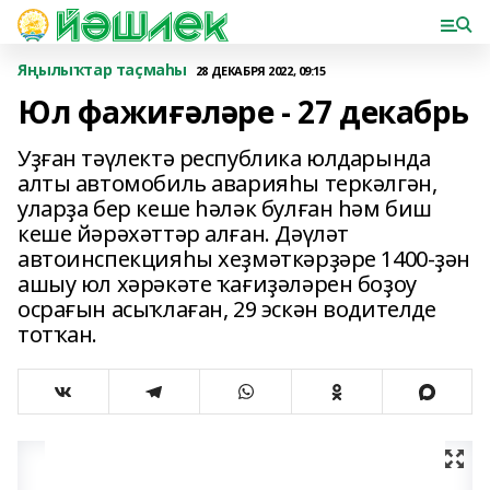
Яңылыҡтар таҫмаһы
28 ДЕКАБРЯ 2022, 09:15
Юл фажиғәләре - 27 декабрь
Уҙған тәүлектә республика юлдарында
алты автомобиль аварияһы теркәлгән,
уларҙа бер кеше һәләк булған һәм биш
кеше йәрәхәттәр алған. Дәүләт
автоинспекцияһы хеҙмәткәрҙәре 1400-ҙән
ашыу юл хәрәкәте ҡағиҙәләрен боҙоу
осрағын асыҡлаған, 29 эскән водителде
тотҡан.