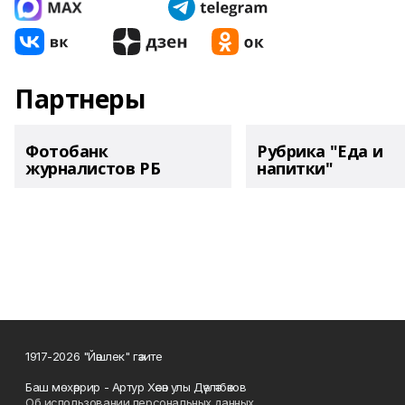
Партнеры
Фотобанк
Рубрика "Еда и
журналистов РБ
напитки"
1917-2026 "Йәшлек" гәзите
Баш мөхәррир - Артур Хәсән улы Дәүләтбәков
Об использовании персональных данных