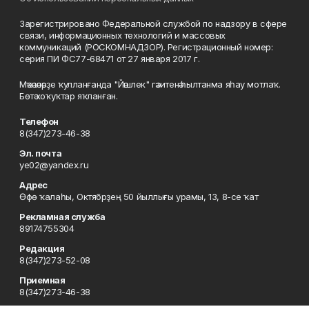
Зарегистрировано Федеральной службой по надзору в сфере
связи, информационных технологий и массовых
коммуникаций (РОСКОМНАДЗОР). Регистрационный номер:
серия ПИ ФС77-68471 от 27 января 2017 г.
Мәҡәләләрҙе ҡулланғанда "Йәшлек" гәзитенә һылтанма яһау мотлаҡ.
Бөтә хоҡуҡтар яҡланған.
Телефон
8(347)273-46-38
Эл. почта
ye02@yandex.ru
Адрес
Өфө ҡалаһы, Октябрҙең 50 йыллығы урамы, 13, 8-се ҡат
Рекламная служба
89174755304
Редакция
8(347)273-52-08
Приемная
8(347)273-46-38