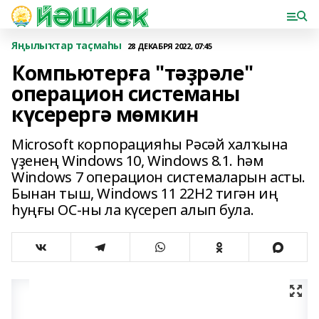
Яңылыҡтар таҫмаһы
28 ДЕКАБРЯ 2022, 07:45
Компьютерға "тәҙрәле"
операцион системаны
күсерергә мөмкин
Microsoft корпорацияһы Рәсәй халҡына
үҙенең Windows 10, Windows 8.1. һәм
Windows 7 операцион системаларын асты.
Бынан тыш, Windows 11 22H2 тигән иң
һуңғы ОС-ны ла күсереп алып була.