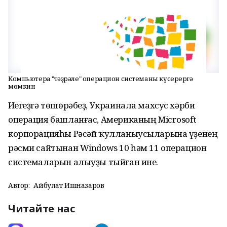
Компьютерға "тәҙрәле" операцион системаны күсерергә
мөмкин
Иҫегеҙгә төшөрәбеҙ, Украинала махсус хәрби
операция башланғас, Американың Microsoft
корпорацияһы Рәсәй ҡулланыусыларына үҙенең
рәсми сайтынан Windows 10 һәм 11 операцион
системаларын алыуҙы тыйған ине.
Автор:
Айбулат Ишназаров
Читайте нас