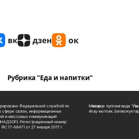
Рубрика "Еда и напитки"
рировано Федеральной службой по
Мәҡәләләрҙе ҡулланғанда "Йә
в сфере связи, информационных
яһау мотлаҡ. Бөтә хоҡуҡта
ий и массовых коммуникаций
НАДЗОР). Регистрационный номер:
 ФС77-68471 от 27 января 2017 г.