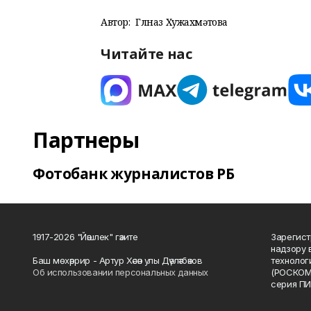
Автор:
Гөлназ Хужахмәтова
Читайте нас
Партнеры
Фотобанк журналистов РБ
1917-2026 "Йәшлек" гәзите
Зарегист
надзору 
Баш мөхәррир - Артур Хәсән улы Дәүләтбәков
технолог
Об использовании персональных данных
(РОСКОМ
серия ПИ