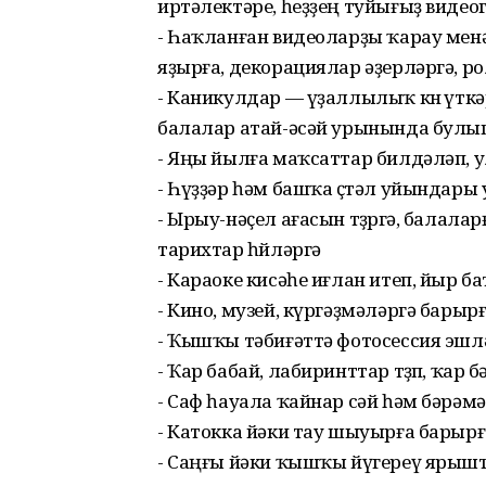
иртәлектәре, һеҙҙең туйығыҙ видео
- Һаҡланған видеоларҙы ҡарау менә
яҙырға, декорациялар әҙерләргә, ро
- Каникулдар — үҙаллылыҡ көнө үткәр
балалар атай-әсәй урынында булы
- Яңы йылға маҡсаттар билдәләп, 
- Һүҙҙәр һәм башҡа өҫтәл уйындары
- Ырыу-нәҫел ағасын төҙөргә, балала
тарихтар һөйләргә
- Караоке кисәһе иғлан итеп, йыр 
- Кино, музей, күргәҙмәләргә барыр
- Ҡышҡы тәбиғәттә фотосессия эшл
- Ҡар бабай, лабиринттар төҙөп, ҡар
- Саф һауала ҡайнар сәй һәм бәрә
- Катокка йәки тау шыуырға барырғ
- Саңғы йәки ҡышҡы йүгереү яры