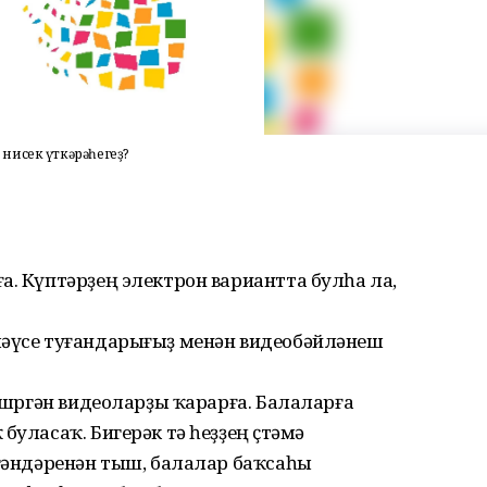
нисек үткәрәһегеҙ?
а. Күптәрҙең электрон вариантта булһа ла,
шәүсе туғандарығыҙ менән видеобәйләнеш
өшөргән видеоларҙы ҡарарға. Балаларға
буласаҡ. Бигерәк тә һеҙҙең өҫтәмә
лгәндәренән тыш, балалар баҡсаһы