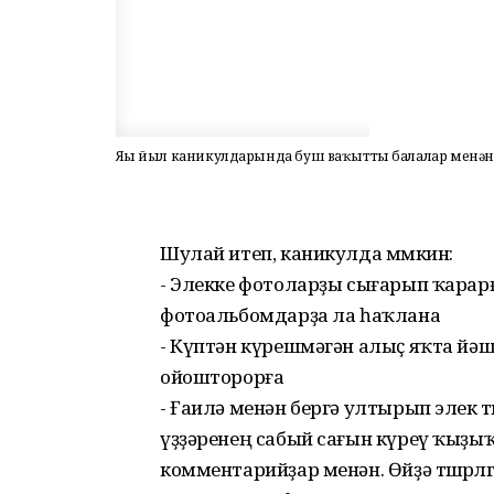
Яңы йыл каникулдарында буш ваҡытты балалар менән 
Шулай итеп, каникулда мөмкин:
- Элекке фотоларҙы сығарып ҡарарғ
фотоальбомдарҙа ла һаҡлана
- Күптән күрешмәгән алыҫ яҡта йә
ойошторорға
- Ғаилә менән бергә ултырып элек т
үҙҙәренең сабый сағын күреү ҡыҙыҡ 
комментарийҙар менән. Өйҙә төшөрө