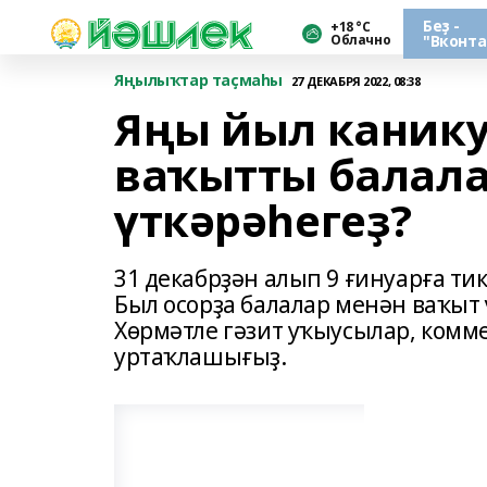
Беҙ -
+18 °С
Облачно
"Вконта
Яңылыҡтар таҫмаһы
27 ДЕКАБРЯ 2022, 08:38
Яңы йыл каник
ваҡытты балала
үткәрәһегеҙ?
31 декабрҙән алып 9 ғинуарға т
Был осорҙа балалар менән ваҡыт 
Хөрмәтле гәзит уҡыусылар, комм
уртаҡлашығыҙ.