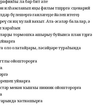
графияһы ла бар бит әле
н илһамланып яңы фильм төшөрөргә: сценарий
лдәр бүлешергә ғаиләгеҙҙе йәлеп итегеҙ
еү өсөн иң ҡулай ваҡыт. Ата-әсәләр балалар, ә
п ҡараһын
уларҙы тормошҡа ашырыу буйынса план төҙөргә
 уйнарға
рға оло олатайҙары, өләсәйҙәре тураһында
баттлы ойошторорға
ға
әргә
 бәрешеп уйнарға
мәстәр менән ҡышҡы пикник ойошторорға
а
штарында ҡатнашырға