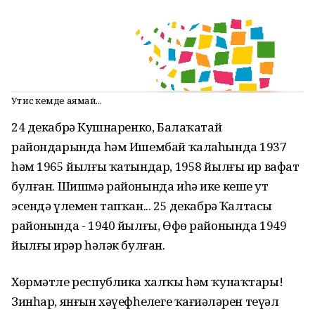
Ут һис кемде аямай...
24 декабрҙә Кушнаренко, Балаҡатай
райондарында һәм Ишембай ҡалаһында 1937
һәм 1965 йылғы ҡатындар, 1958 йылғы ир вафат
булған. Шишмә районында иһә ике кеше ут
эсендә үлемен тапҡан... 25 декабрҙә Ҡалтасы
районында - 1940 йылғы, Өфө районында 1949
йылғы ирҙәр һәләк булған.
Хөрмәтле республика халҡы һәм ҡунаҡтары!
Зинһар, янғын хәүефһеҙлеге ҡағиҙәләрен теүәл