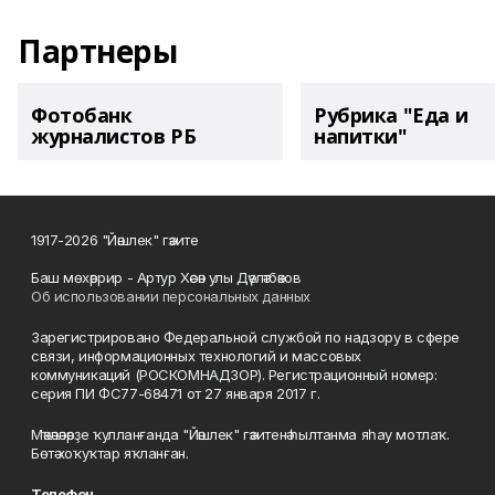
Партнеры
Фотобанк
Рубрика "Еда и
журналистов РБ
напитки"
1917-2026 "Йәшлек" гәзите
Баш мөхәррир - Артур Хәсән улы Дәүләтбәков
Об использовании персональных данных
Зарегистрировано Федеральной службой по надзору в сфере
связи, информационных технологий и массовых
коммуникаций (РОСКОМНАДЗОР). Регистрационный номер:
серия ПИ ФС77-68471 от 27 января 2017 г.
Мәҡәләләрҙе ҡулланғанда "Йәшлек" гәзитенә һылтанма яһау мотлаҡ.
Бөтә хоҡуҡтар яҡланған.
Телефон