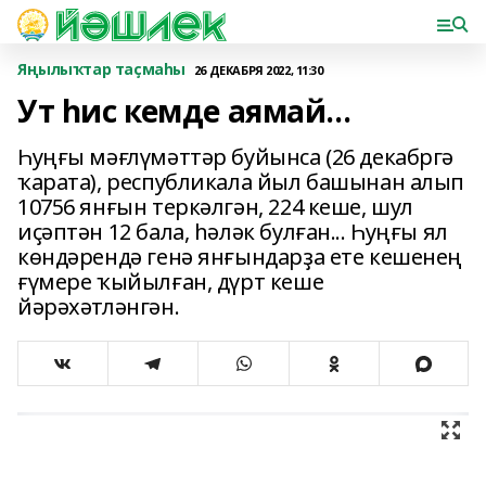
Яңылыҡтар таҫмаһы
26 ДЕКАБРЯ 2022, 11:30
Ут һис кемде аямай...
Һуңғы мәғлүмәттәр буйынса (26 декабргә
ҡарата), республикала йыл башынан алып
10756 янғын теркәлгән, 224 кеше, шул
иҫәптән 12 бала, һәләк булған... Һуңғы ял
көндәрендә генә янғындарҙа ете кешенең
ғүмере ҡыйылған, дүрт кеше
йәрәхәтләнгән.