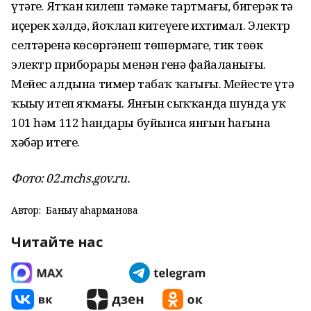
үтәгеҙ. Ятҡан килеш тәмәке тартмағыҙ, бигерәк тә
иҫерек хәлдә, йоҡлап китеүегеҙ ихтимал. Электр
селтәренә көсөргәнеш төшөрмәгеҙ, тик төҙөк
электр приборҙары менән генә файҙаланығыҙ.
Мейес алдына тимер табаҡ ҡағығыҙ. Мейесте үтә
ҡыҙыу итеп яҡмағыҙ. Янғын сыҡҡанда шунда уҡ
101 һәм 112 һандары буйынса янғын һағына
хәбәр итегеҙ.
Фото: 02.mchs.gov.ru.
Автор:
Баныу Ҡаһарманова
Читайте нас