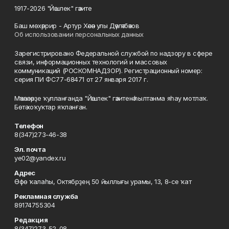
1917-2026 "Йәшлек" гәзите
Баш мөхәррир - Артур Хәсән улы Дәүләтбәков
Об использовании персональных данных
Зарегистрировано Федеральной службой по надзору в сфере
связи, информационных технологий и массовых
коммуникаций (РОСКОМНАДЗОР). Регистрационный номер:
серия ПИ ФС77-68471 от 27 января 2017 г.
Мәҡәләләрҙе ҡулланғанда "Йәшлек" гәзитенә һылтанма яһау мотлаҡ.
Бөтә хоҡуҡтар яҡланған.
Телефон
8(347)273-46-38
Эл. почта
ye02@yandex.ru
Адрес
Өфө ҡалаһы, Октябрҙең 50 йыллығы урамы, 13, 8-се ҡат
Рекламная служба
89174755304
Редакция
8(347)273-52-08