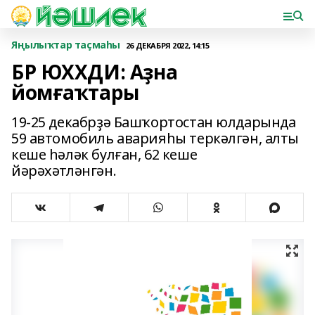
Яңылыҡтар таҫмаһы
26 ДЕКАБРЯ 2022, 14:15
БР ЮХХДИ: Аҙна
йомғаҡтары
19-25 декабрҙә Башҡортостан юлдарында
59 автомобиль аварияһы теркәлгән, алты
кеше һәләк булған, 62 кеше
йәрәхәтләнгән.