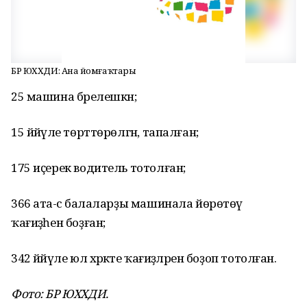
БР ЮХХДИ: Аҙна йомғаҡтары
25 машина бәрелешкән;
15 йәйәүле төрттөрөлгән, тапалған;
175 иҫерек водитель тотолған;
366 ата-әсә балаларҙы машинала йөрөтөү
ҡағиҙәһен боҙған;
342 йәйәүле юл хәрәкәте ҡағиҙәләрен боҙоп тотолған.
Фото: БР ЮХХДИ.