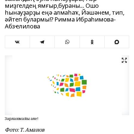
миҙгелдең ямғыр,бураны... Ошо
һынауҙарҙы еңә алмаһаҡ, Йәшәнем, тип,
әйтеп булармы!? Римма Ибраһимова-
Абзҽлилова
Зарланмайыҡ әле!
Фото: Т. Аманов