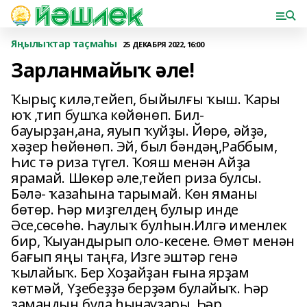
Яңылыҡтар таҫмаһы
25 ДЕКАБРЯ 2022, 16:00
Зарланмайыҡ әле!
Ҡырыҫ килә,тейеп, быйылғы ҡыш. Ҡары
юҡ ,тип бушҡа көйөнөп. Бил-
бауырҙан,ана, яуып ҡуйҙы. Йөрө, әйҙә,
хәҙер һөйөнөп. Эй, был бәндәң,Раббым,
Һис тә риза түгел. Ҡояш менән Айҙа
ярамай. Шөкөр әле,тейеп риза булсы.
Бәлә- ҡазаһына тарымай. Көн яманы
бөтөр. Һәр миҙгелдең булыр инде
Әсе,сөсөһө. Һаулыҡ булһын.Илгә именлек
бир, Ҡыуандырып оло-кесене. Өмөт менән
бағып яңы таңға, Изге эштәр генә
ҡылайыҡ. Бер Хоҙайҙан ғына ярҙам
көтмәй, Үҙебеҙҙә берҙәм булайыҡ. Һәр
замандың була һынауҙары, Һәр