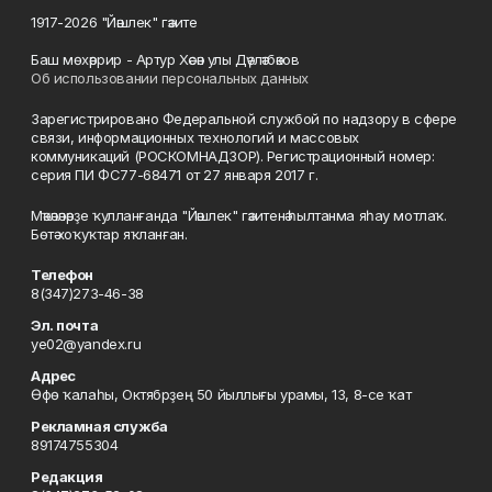
1917-2026 "Йәшлек" гәзите
Баш мөхәррир - Артур Хәсән улы Дәүләтбәков
Об использовании персональных данных
Зарегистрировано Федеральной службой по надзору в сфере
связи, информационных технологий и массовых
коммуникаций (РОСКОМНАДЗОР). Регистрационный номер:
серия ПИ ФС77-68471 от 27 января 2017 г.
Мәҡәләләрҙе ҡулланғанда "Йәшлек" гәзитенә һылтанма яһау мотлаҡ.
Бөтә хоҡуҡтар яҡланған.
Телефон
8(347)273-46-38
Эл. почта
ye02@yandex.ru
Адрес
Өфө ҡалаһы, Октябрҙең 50 йыллығы урамы, 13, 8-се ҡат
Рекламная служба
89174755304
Редакция