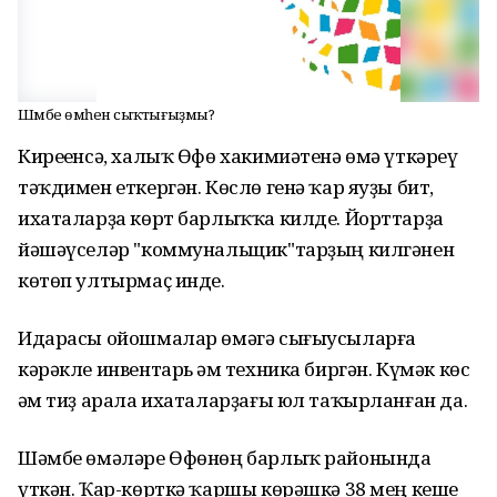
Шәмбе өмәһенә сыҡтығыҙмы?
Киреһенсә, халыҡ Өфө хакимиәтенә өмә үткәреү
тәҡдимен еткергән. Көслө генә ҡар яуҙы бит,
ихаталарҙа көрт барлыҡҡа килде. Йорттарҙа
йәшәүселәр "коммунальщик"тарҙың килгәнен
көтөп ултырмаҫ инде.
Идарасы ойошмалар өмәгә сығыусыларға
кәрәкле инвентарь һәм техника биргән. Күмәк көс
һәм тиҙ арала ихаталарҙағы юл таҡырланған да.
Шәмбе өмәләре Өфөнөң барлыҡ районында
үткән. Ҡар-көрткә ҡаршы көрәшкә 38 мең кеше