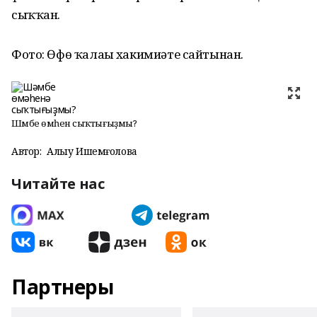
сыҡҡан.
Фото: Өфө ҡалаһы хакимиәте сайтынан.
Шәмбе өмәһенә сыҡтығыҙмы?
Автор:
Алһыу Ишемғолова
Читайте нас
Партнеры