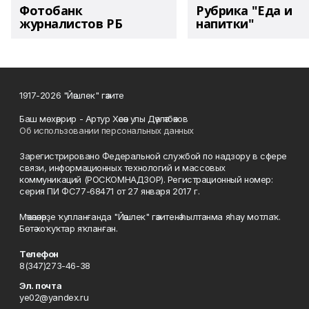
Фотобанк
Рубрика "Еда и
журналистов РБ
напитки"
1917-2026 "Йәшлек" гәзите
Баш мөхәррир - Артур Хәсән улы Дәүләтбәков
Об использовании персональных данных
Зарегистрировано Федеральной службой по надзору в сфере
связи, информационных технологий и массовых
коммуникаций (РОСКОМНАДЗОР). Регистрационный номер:
серия ПИ ФС77-68471 от 27 января 2017 г.
Мәҡәләләрҙе ҡулланғанда "Йәшлек" гәзитенә һылтанма яһау мотлаҡ.
Бөтә хоҡуҡтар яҡланған.
Телефон
8(347)273-46-38
Эл. почта
ye02@yandex.ru