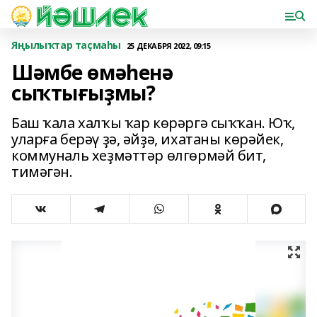
Яңылыҡтар таҫмаһы
25 ДЕКАБРЯ 2022, 09:15
Шәмбе өмәһенә
сыҡтығыҙмы?
Баш ҡала халҡы ҡар көрәргә сыҡҡан. Юҡ,
уларға берәү ҙә, әйҙә, ихатаны көрәйек,
коммуналь хеҙмәттәр өлгөрмәй бит,
тимәгән.