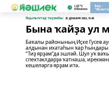
Беҙ -
+23 °С
Облачно
"Вконта
Яңылыҡтар таҫмаһы
25 ДЕКАБРЯ 2022, 13:45
Бына ҡайҙа ул 
Баҡалы районының Иҫке Гусев а
алдынан ихатаһын ҡар һындары 
“Тиҙ ярҙам”да эшләй. Шул уҡ ваҡ
спектаклдәрҙә ҡатнаша, ирекмән
кешеләргә ярҙам итә.