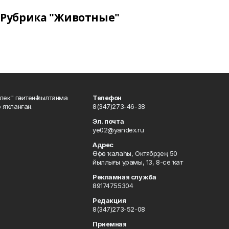
Рубрика "Животные"
шлек" гәзитенә һылтанма
Телефон
р яҡланған.
8(347)273-46-38
Эл. почта
ye02@yandex.ru
Адрес
Өфө ҡалаһы, Октябрҙең 50
йыллығы урамы, 13, 8-се ҡат
Рекламная служба
89174755304
Редакция
8(347)273-52-08
Приемная