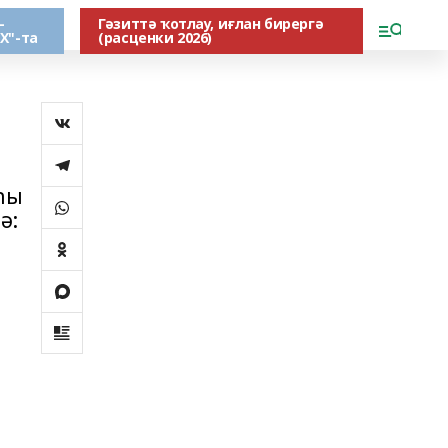
-
Гәзиттә ҡотлау, иғлан бирергә
Х"-та
(расценки 2026)
һы
ә: