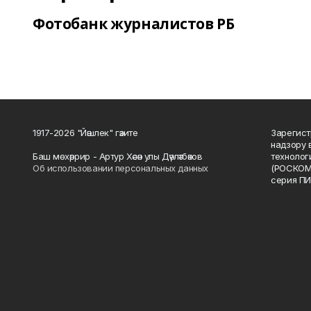
Фотобанк журналистов РБ
1917-2026 "Йәшлек" гәзите
Зарегист
надзору 
Баш мөхәррир - Артур Хәсән улы Дәүләтбәков
технолог
Об использовании персональных данных
(РОСКОМ
серия ПИ