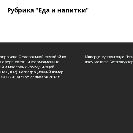
Рубрика "Еда и напитки"
рировано Федеральной службой по
Мәҡәләләрҙе ҡулланғанда "Йә
в сфере связи, информационных
яһау мотлаҡ. Бөтә хоҡуҡта
ий и массовых коммуникаций
НАДЗОР). Регистрационный номер:
 ФС77-68471 от 27 января 2017 г.