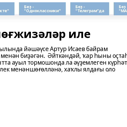
Беҙ -
Беҙ -
Беҙ 
кте"
"Одноклассники"
"Телеграм"да
"МА
мөғжизәләр иле
уылында йәшәүсе Артур Исаев байрам
менән биҙәгән. Әйткәндәй, ҡар һыны оҫта
ытта ауыл тормошонда ла әүҙемлеген күрһәт
лек менәншөғөлләнә, хаҡлы ялдағы оло