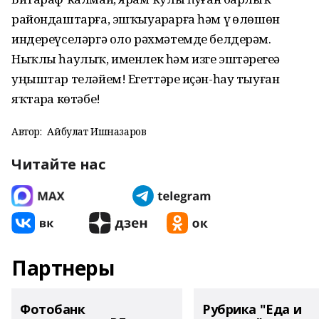
райондаштарға, эшҡыуарҙарға һәм үҙ өлөшөн
индереүселәргә оло рәхмәтемде белдерәм.
Ныҡлы һаулыҡ, именлек һәм изге эштәрегеҙҙә
уңыштар теләйем! Егеттәрҙе иҫән-һау тыуған
яҡтарҙа көтәбеҙ!
Автор:
Айбулат Ишназаров
Читайте нас
Партнеры
Фотобанк
Рубрика "Еда и