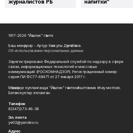
журналистов РБ
напитки"
1917-2026 "Йәшлек" гәзите
Баш мөхәррир - Артур Хәсән улы Дәүләтбәков
Об использовании персональных данных
Зарегистрировано Федеральной службой по надзору в сфере
связи, информационных технологий и массовых
коммуникаций (РОСКОМНАДЗОР). Регистрационный номер:
серия ПИ ФС77-68471 от 27 января 2017 г.
Мәҡәләләрҙе ҡулланғанда "Йәшлек" гәзитенә һылтанма яһау мотлаҡ.
Бөтә хоҡуҡтар яҡланған.
Телефон
8(347)273-46-38
Эл. почта
ye02@yandex.ru
Адрес