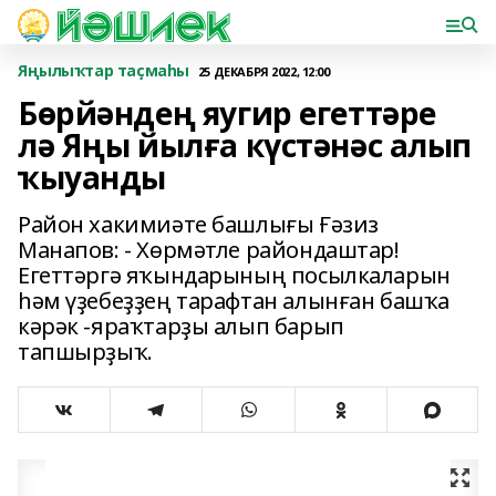
Яңылыҡтар таҫмаһы
25 ДЕКАБРЯ 2022, 12:00
Бөрйәндең яугир егеттәре
лә Яңы йылға күстәнәс алып
ҡыуанды
Район хакимиәте башлығы Ғәзиз
Манапов: - Хөрмәтле райондаштар!
Егеттәргә яҡындарының посылкаларын
һәм үҙебеҙҙең тарафтан алынған башҡа
кәрәк -яраҡтарҙы алып барып
тапшырҙыҡ.