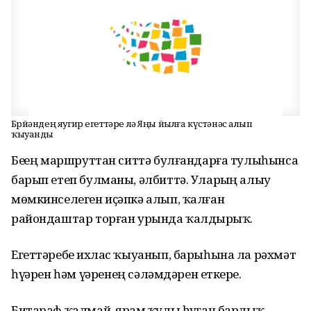
Бөрйәндең яугир егеттәре лә Яңы йылға күстәнәс алып
ҡыуанды
Беҙҙең маршруттан ситтә булғандарға тулыһынса
барып етеп булманы, әлбиттә. Уларҙың алыу
мөмкинселеген иҫәпкә алып, ҡалған
райондаштар торған урында ҡалдырҙыҡ.
Егеттәребеҙ ихлас ҡыуанып, барыһына ла рәхмәт
һүҙҙәрен һәм үҙҙәренең сәләмдәрен еткерҙе.
Битараф ҡалмай, ярҙам ҡулы һуҙған барлыҡ