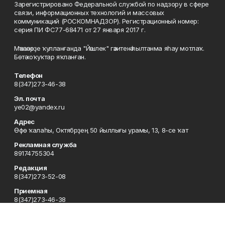
Зарегистрировано Федеральной службой по надзору в сфере
связи, информационных технологий и массовых
коммуникаций (РОСКОМНАДЗОР). Регистрационный номер:
серия ПИ ФС77-68471 от 27 января 2017 г.
Мәҡәләләрҙе ҡулланғанда "Йәшлек" гәзитенә һылтанма яһау мотлаҡ.
Бөтә хоҡуҡтар яҡланған.
Телефон
8(347)273-46-38
Эл. почта
ye02@yandex.ru
Адрес
Өфө ҡалаһы, Октябрҙең 50 йыллығы урамы, 13, 8-се ҡат
Рекламная служба
89174755304
Редакция
8(347)273-52-08
Приемная
8(347)273-46-38
Сотрудничество
8(347)273-56-45