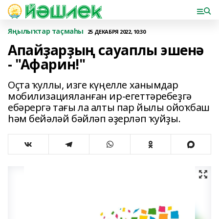
Яңылыҡтар таҫмаһы
25 ДЕКАБРЯ 2022, 10:30
Апайҙарҙың сауаплы эшенә
- "Афарин!"
Оҫта ҡуллы, изге күңелле ханымдар
мобилизацияланған ир-егеттәребеҙгә
ебәрергә тағы ла алты пар йылы ойоҡбаш
һәм бейәләй бәйләп әҙерләп ҡуйҙы.