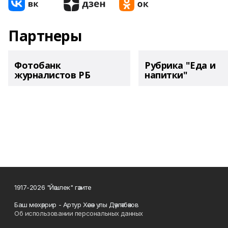
Партнеры
Фотобанк
Рубрика "Еда и
журналистов РБ
напитки"
1917-2026 "Йәшлек" гәзите
Баш мөхәррир - Артур Хәсән улы Дәүләтбәков
Об использовании персональных данных