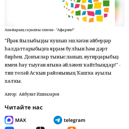
Апайҙарҙың сауаплы эшенә - "Афарин!"
"Йөрәк йылыбыҙҙы ҡушып эшләгән әйберҙәр
һалдаттарыбыҙға ярҙам булһын һәм дәрт
бирһен. Донъялар тынысланып, яугирҙарыбыҙ
имен-һау тыуған яғына әйләнеп ҡайтһындар!" -
тип теләй Асҡын районының Ҡашҡа ауылы
халҡы.
Автор:
Айбулат Ишназаров
Читайте нас