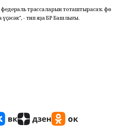
 - 7 федераль трассаларын тоташтырасаҡ. Өфө
үҫәсәк", - тип яҙа БР Башлығы.