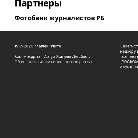
Партнеры
Фотобанк журналистов РБ
1917-2026 "Йәшлек" гәзите
Зарегист
надзору 
Баш мөхәррир - Артур Хәсән улы Дәүләтбәков
технолог
Об использовании персональных данных
(РОСКОМ
серия ПИ