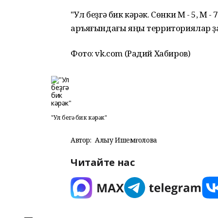
"Ул беҙгә бик кәрәк. Сөнки М - 5, М
аръяғындағы яңы территориялар ҙа 
Фото: vk.com (Радий Хабиров)
"Ул беҙгә бик кәрәк"
Автор:
Алһыу Ишемғолова
Читайте нас