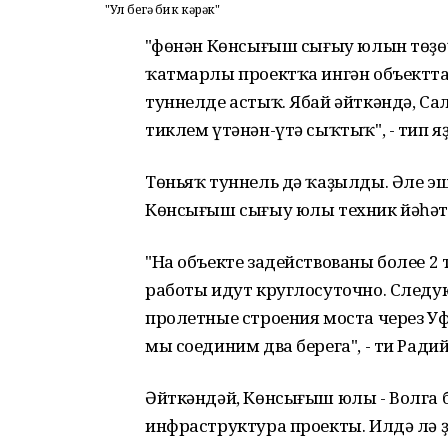
"Ул беҙгә бик кәрәк"
"Өфөнән Көнсығыш сығыу юлын төҙөү
ҡатмарлы проектҡа ингән объекттар
туннелде астыҡ. Ябай әйткәндә, С
тиклем үтәнән-үтә сыҡтыҡ", - тип я
Төньяҡ туннель дә ҡаҙылды. Әле э
Көнсығыш сығыу юлы техник йәһәтт
"На объекте задействованы более 2 
работы идут круглосуточно. Следую
пролетные строения моста через У
мы соединим два берега", - ти Радий
Әйткәндәй, Көнсығыш юлы - Волга 
инфраструктура проекты. Илдә лә ҙ