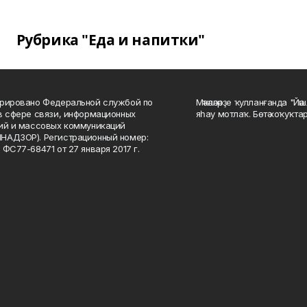
Рубрика "Еда и напитки"
рировано Федеральной службой по
Мәҡәләләрҙе ҡулланғанда "Йә
в сфере связи, информационных
яһау мотлаҡ. Бөтә хоҡуҡта
ий и массовых коммуникаций
НАДЗОР). Регистрационный номер:
 ФС77-68471 от 27 января 2017 г.