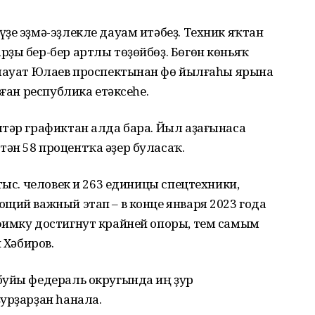
ҙе эҙмә-эҙлекле дауам итәбеҙ. Техник яҡтан
ҙы бер-бер артлы төҙөйбөҙ. Бөгөн көньяҡ
алауат Юлаев проспектынан Өфө йылғаһы ярына
ҙған республика етәксеһе.
штәр графиктан алда бара. Йыл аҙағынаса
ән 58 процентҡа әҙер буласаҡ.
тыс. человек и 263 единицы спецтехники,
щий важный этап – в конце января 2023 года
фимку достигнут крайней опоры, тем самым
 Хәбиров.
буйы федераль округында иң ҙур
урҙарҙан һанала.