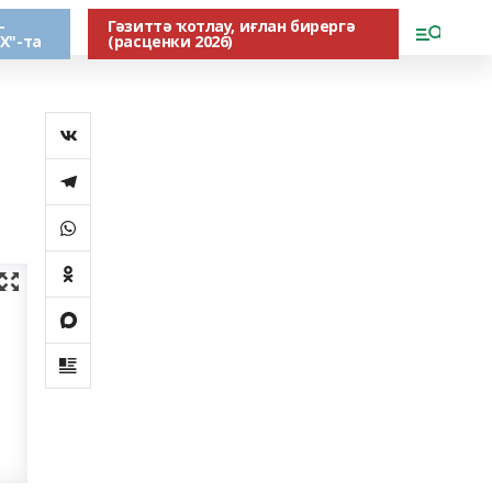
-
Гәзиттә ҡотлау, иғлан бирергә
Х"-та
(расценки 2026)