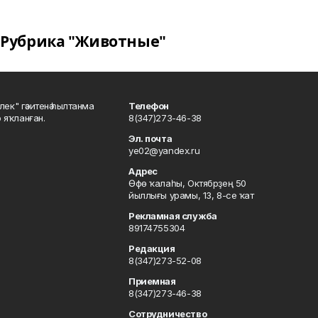
Рубрика "Животные"
шлек" гәзитенә һылтанма
Телефон
р яҡланған.
8(347)273-46-38
Эл. почта
ye02@yandex.ru
Адрес
Өфө ҡалаһы, Октябрҙең 50
йыллығы урамы, 13, 8-се ҡат
Рекламная служба
89174755304
Редакция
8(347)273-52-08
Приемная
8(347)273-46-38
Сотрудничество