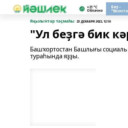
Беҙ -
+21 °С
Облачно
"Вконта
Яңылыҡтар таҫмаһы
23 ДЕКАБРЯ 2022, 12:10
"Ул беҙгә бик кә
Башҡортостан Башлығы социаль с
тураһында яҙҙы.