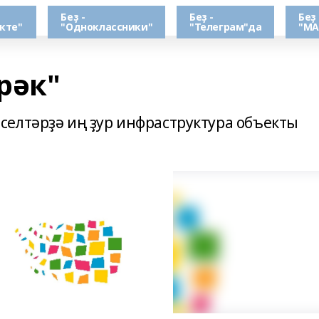
Беҙ -
Беҙ -
Беҙ 
кте"
"Одноклассники"
"Телеграм"да
"МА
рәк"
елтәрҙә иң ҙур инфраструктура объекты