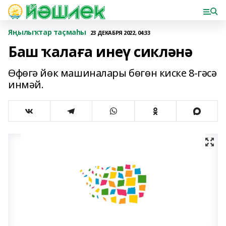
Яңылыҡтар таҫмаһы
23 ДЕКАБРЯ 2022, 04:33
Баш ҡалаға инеү сикләнә
Өфөгә йөк машиналары бөгөн киске 8-гәсә
инмәй.