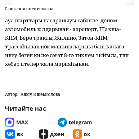
Баш ҡалаға инеү сикләнә
Һауа шарттары насарайыуы сәбәпле, дөйөм
автомобиль юлдарынан - аэропорт, Шаҡша-
КПМ, Бөрө тракты, Жилино, Затон-КПМ
трассаһынан йөк машиналарына баш ҡалаға
инеү бөгөн киске сәғәт 8-гә тиклем тыйыла, тип
хәбәр итәләр ҡала мэрияһынан.
Автор:
Алһыу Ишемғолова
Читайте нас