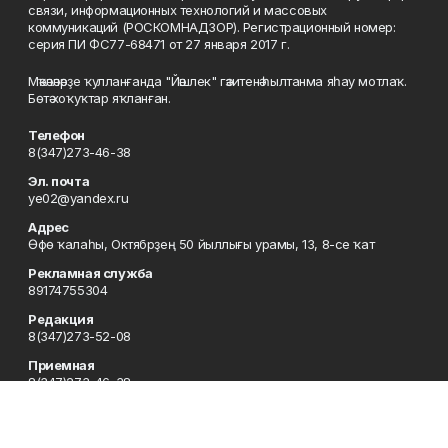
связи, информационных технологий и массовых
коммуникаций (РОСКОМНАДЗОР). Регистрационный номер:
серия ПИ ФС77-68471 от 27 января 2017 г.
Мәҡәләләрҙе ҡулланғанда "Йәшлек" гәзитенә һылтанма яһау мотлаҡ.
Бөтә хоҡуҡтар яҡланған.
Телефон
8(347)273-46-38
Эл. почта
ye02@yandex.ru
Адрес
Өфө ҡалаһы, Октябрҙең 50 йыллығы урамы, 13, 8-се ҡат
Рекламная служба
89174755304
Редакция
8(347)273-52-08
Приемная
8(347)273-46-38
Сотрудничество
8(347)273-56-45