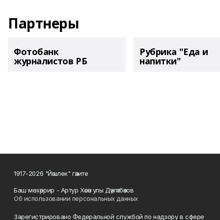
Партнеры
Фотобанк
Рубрика "Еда и
журналистов РБ
напитки"
1917-2026 "Йәшлек" гәзите
Баш мөхәррир - Артур Хәсән улы Дәүләтбәков
Об использовании персональных данных
Зарегистрировано Федеральной службой по надзору в сфере