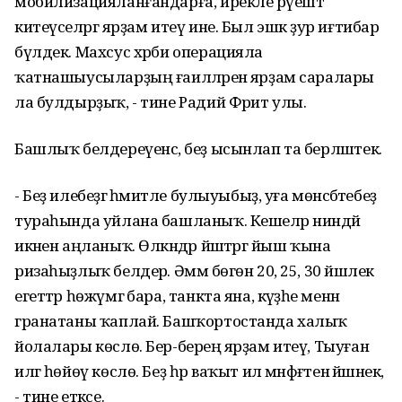
мобилизацияланғандарға, ирекле рәүештә
китеүселәргә ярҙам итеү ине. Был эшкә ҙур иғтибар
бүлдек. Махсус хәрби операцияла
ҡатнашыусыларҙың ғаиләләренә ярҙам саралары
ла булдырҙыҡ, - тине Радий Фәрит улы.
Башлыҡ белдереүенсә, беҙ ысынлап та берләштек.
- Беҙ илебеҙгә әһәмиәтле булыуыбыҙ, уға мөнәсәбәтебеҙ
тураһында уйлана башланыҡ. Кешеләр ниндәй
икәнен аңланыҡ. Өлкәндәр йәштәргә йыш ҡына
ризаһыҙлыҡ белдерә. Әммә бөгөн 20, 25, 30 йәшлек
егеттәр һөжүмгә бара, танкта яна, кәүҙәһе менән
гранатаны ҡаплай. Башҡортостанда халыҡ
йолалары көслө. Бер-береңә ярҙам итеү, Тыуған
илгә һөйөү көслө. Беҙ һәр ваҡыт ил мәнфәғәтенә йәшәнек,
- тине етәксе.