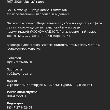
1917-2026 "Йәшлек" гәзите
Баш мөхәррир - Артур Хәсән улы Дәүләтбәков
Об использовании персональных данных
Зарегистрировано Федеральной службой по надзору в сфере
связи, информационных технологий и массовых
коммуникаций (РОСКОМНАДЗОР). Регистрационный номер:
серия ПИ ФС77-68471 от 27 января 2017 г.
Мәҡәләләрҙе ҡулланғанда "Йәшлек" гәзитенә һылтанма яһау мотлаҡ.
Бөтә хоҡуҡтар яҡланған.
Телефон
8(347)273-46-38
Эл. почта
ye02@yandex.ru
Адрес
Өфө ҡалаһы, Октябрҙең 50 йыллығы урамы, 13, 8-се ҡат
Рекламная служба
89174755304
Редакция
8(347)273-52-08