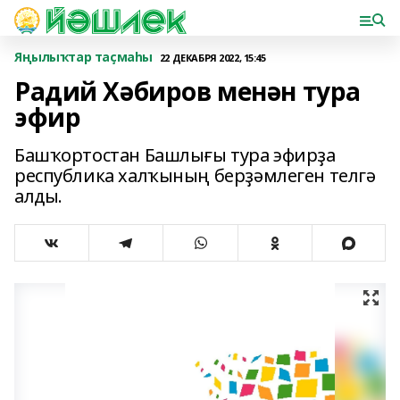
Яңылыҡтар таҫмаһы
22 ДЕКАБРЯ 2022, 15:45
Радий Хәбиров менән тура
эфир
Башҡортостан Башлығы тура эфирҙа
республика халҡының берҙәмлеген телгә
алды.