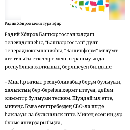
Радий Хәбиров менән тура эфир
Радий Хәбиров Башҡортостан юлдаш
телевидениеһы, "Башҡортостан" дәүләт
телерадиокомпанияһы, "Башинформ" мәғлүмәт
агентлығы етәкселәре менән осрашыуында
республика халҡының берләшеүен билдәләне:
– Мин һәр ваҡыт республикабыҙ берҙәм булыуын,
халыҡтың бер-береһен хөрмәт итеүен, дөйөм
ҡиммәттәр булыуын теләнем. Шундай мәл етте,
минеңсә. Быға егеттәребеҙҙең СВО-ла илде
һаҡлауы ла булышлыҡ итте. Минең өсөн иң ҙур
бурыс яугирҙарыбыҙға,