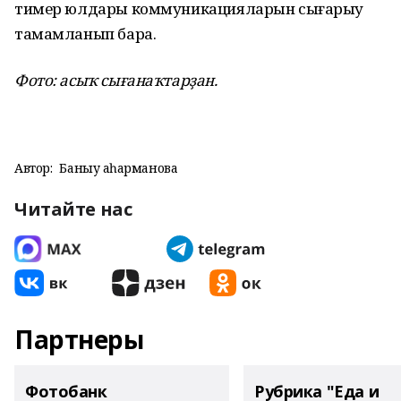
тимер юлдары коммуникацияларын сығарыу
тамамланып бара.
Фото: асыҡ сығанаҡтарҙан.
Автор:
Баныу Ҡаһарманова
Читайте нас
Партнеры
Фотобанк
Рубрика "Еда и