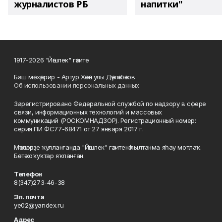
журналистов РБ
напитки"
1917-2026 "Йәшлек" гәзите
Баш мөхәррир - Артур Хәсән улы Дәүләтбәков
Об использовании персональных данных
Зарегистрировано Федеральной службой по надзору в сфере
связи, информационных технологий и массовых
коммуникаций (РОСКОМНАДЗОР). Регистрационный номер:
серия ПИ ФС77-68471 от 27 января 2017 г.
Мәҡәләләрҙе ҡулланғанда "Йәшлек" гәзитенә һылтанма яһау мотлаҡ.
Бөтә хоҡуҡтар яҡланған.
Телефон
8(347)273-46-38
Эл. почта
ye02@yandex.ru
Адрес