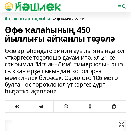
Яңылыҡтар таҫмаһы
22 ДЕКАБРЯ 2022, 11:30
Өфө ҡалаһының 450
йыллығы айҡанлы төҙөлә
Өфө эргәһендәге Зинин ауылы янында юл
үткәргесе төҙөлөшө дауам итә. Ул 21-се
саҡрымда "Иглин–Дим" тимер юлын аша
сыҡҡан ерҙә тығындан ҡотолорға
мөмкинлек бирәсәк. Оҙонлоғо 106 метр
булған өс тороҡло юл үткәргес дүрт
һыҙатҡа иҫәпләнә.