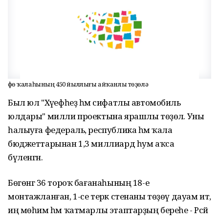
Өфө ҡалаһының 450 йыллығы айҡанлы төҙөлә
Был юл "Хәүефһеҙ һәм сифатлы автомобиль
юлдары" милли проектына ярашлы төҙөлә. Уны
һалыуға федераль, республика һәм ҡала
бюджеттарынан 1,3 миллиард һум аҡса
бүленгән.
Бөгөнгә 36 тороҡ бағанаһының 18-е
монтажланған, 1-се терәк стенаны төҙөү дауам итә,
иң мөһим һәм ҡатмарлы этаптарҙың береһе - Рәсәй