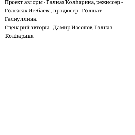
Проект авторы - Гөлназ Ҡолһарина, режиссер -
Гөлсәсәк Игебаева, продюсер - Гөлшат
Ғәлиуллина.
Сценарий авторы - Дамир Йосопов, Гөлназ
Ҡолһарина.