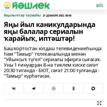
Яңылыҡтар таҫмаһы
21 ДЕКАБРЯ 2022, 06:40
Яңы йыл каникулдарында
яңы балалар сериалын
ҡарайыҡ, иптәштәр!
Башҡортостан юлдаш телевидениеһында
һәм "Тамыр" телеканалында менән
"Уйынсыҡ түгел" сериалы эфирға сығасаҡ.
Уны 1 ғинуарҙан 8-нә тиклем киске сәғәт
20:30 тигәндә - БЮТ, сәғәт 21:00 тулғанда -
"Тамыр" күрһәтәсәк.