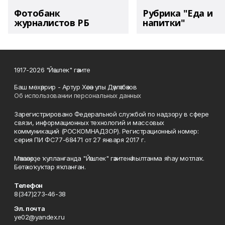
Фотобанк
Рубрика "Еда и
журналистов РБ
напитки"
1917-2026 "Йәшлек" гәзите
Баш мөхәррир - Артур Хәсән улы Дәүләтбәков
Об использовании персональных данных
Зарегистрировано Федеральной службой по надзору в сфере
связи, информационных технологий и массовых
коммуникаций (РОСКОМНАДЗОР). Регистрационный номер:
серия ПИ ФС77-68471 от 27 января 2017 г.
Мәҡәләләрҙе ҡулланғанда "Йәшлек" гәзитенә һылтанма яһау мотлаҡ.
Бөтә хоҡуҡтар яҡланған.
Телефон
8(347)273-46-38
Эл. почта
ye02@yandex.ru