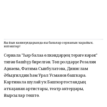
Яңы йыл каникулдарында яңы балалар сериалын ҡарайыҡ,
иптәштәр!
Сериалға "Һәр балаға өлкәндәрҙең терәге кәрәк"
тигән башһүҙ бирелгән. Төп ролдәрҙе Розалия
Аҙнаева, Фатима Сынбулатова, Динислам
Әбыҙгилдин һәм Урал Усманов башҡара.
Картинала шулай уҡ Башҡортостандың
атҡаҙанған артистары, театр актерҙары,
йырсылар төштө.