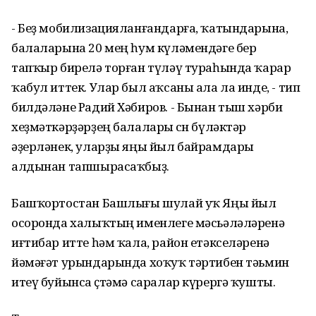
- Беҙ мобилизацияланғандарға, ҡатындарына,
балаларына 20 мең һум күләмендәге бер
тапҡыр бирелә торған түләү тураһында ҡарар
ҡабул иттек. Улар был аҡсаны ала ла инде, - тип
билдәләне Радий Хәбиров. - Бынан тыш хәрби
хеҙмәткәрҙәрҙең балалары өсөн бүләктәр
әҙерләнек, уларҙы яңы йыл байрамдары
алдынан тапшырасаҡбыҙ.
Башҡортостан Башлығы шулай уҡ Яңы йыл
осоронда халыҡтың именлеге мәсьәләләренә
иғтибар итте һәм ҡала, район етәкселәренә
йәмәғәт урындарында хоҡуҡ тәртибен тәьмин
итеү буйынса өҫтәмә саралар күрергә ҡушты.