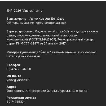
1917-2026 "Йәшлек" гәзите
Баш мөхәррир - Артур Хәсән улы Дәүләтбәков
Об использовании персональных данных
Зарегистрировано Федеральной службой по надзору в сфере
связи, информационных технологий и массовых
коммуникаций (РОСКОМНАДЗОР). Регистрационный номер:
серия ПИ ФС77-68471 от 27 января 2017 г.
Мәҡәләләрҙе ҡулланғанда "Йәшлек" гәзитенә һылтанма яһау мотлаҡ.
Бөтә хоҡуҡтар яҡланған.
Телефон
8(347)273-46-38
Эл. почта
ye02@yandex.ru
Адрес
Өфө ҡалаһы, Октябрҙең 50 йыллығы урамы, 13, 8-се ҡат
Рекламная служба
89174755304