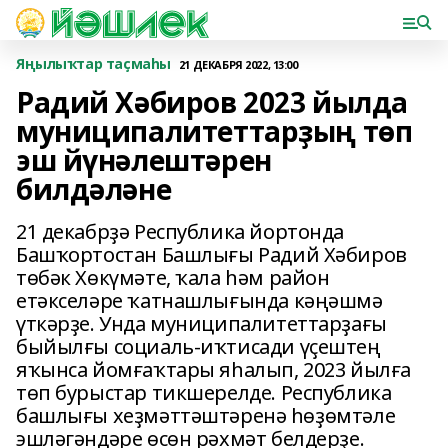
Яңылыҡтар таҫмаһы
21 ДЕКАБРЯ 2022, 13:00
Радий Хәбиров 2023 йылда
муниципалитеттарҙың төп
эш йүнәлештәрен
билдәләне
21 декабрҙә Республика йортонда
Башҡортостан Башлығы Радий Хәбиров
төбәк Хөкүмәте, ҡала һәм район
етәкселәре ҡатнашлығында кәңәшмә
үткәрҙе. Унда муниципалитеттарҙағы
быйылғы социаль-иҡтисади үҫештең
яҡынса йомғаҡтары яһалып, 2023 йылға
төп бурыстар тикшерелде. Республика
башлығы хеҙмәттәштәренә һөҙөмтәле
эшләгәндәре өсөн рәхмәт белдерҙе.