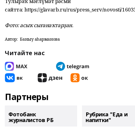
Тулыраҡ мәғлүмәт рәсми
сайтта: https://glavarb.ru/rus/press_serv/novosti/1603
Фото: асыҡ сығанаҡтарҙан.
Автор:
Баныу Ҡаһарманова
Читайте нас
Партнеры
Фотобанк
Рубрика "Еда и
журналистов РБ
напитки"