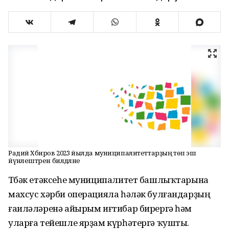
Радий Хәбиров 2023 йылда муниципалитеттарҙың төп эш
йүнәлештәрен билдәләне
Төбәк етәксеһе муниципалитет башлыҡтарына
махсус хәрби операцияла һәләк булғандарҙың
ғаиләләренә айырым иғтибар бирергә һәм
уларға тейешле ярҙам күрһәтергә ҡушты.