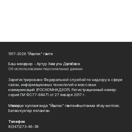
1917-2026 "Йәшлек" гәзите
Баш мөхәррир - Артур Хәсән улы Дәүләтбәков
Об использовании персональных данных
Зарегистрировано Федеральной службой по надзору в сфере
связи, информационных технологий и массовых
коммуникаций (РОСКОМНАДЗОР). Регистрационный номер:
серия ПИ ФС77-68471 от 27 января 2017 г.
Мәҡәләләрҙе ҡулланғанда "Йәшлек" гәзитенә һылтанма яһау мотлаҡ.
Бөтә хоҡуҡтар яҡланған.
Телефон
8(347)273-46-38