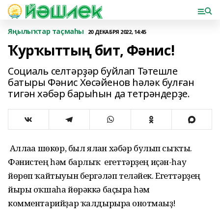
Яңылыҡтар таҫмаһы
20 ДЕКАБРЯ 2022, 14:45
Ҡурҡыттың бит, Фәнис!
Социаль селтәрҙәр буйлап Тәтешле
батыры Фәнис Хөсәйенов һәләк булған
тигән хәбәр барыһын да тетрәндерҙе.
Аллаға шөкөр, был ялған хәбәр булып сыҡты.
Фәнистең һәм барлыҡ егеттәрҙең иҫән-һау
йөрөп ҡайтыуын бергәләп теләйек. Егеттәрҙең
йыры оҡшаһа йөрәккә баҫырға һәм
комментарийҙар ҡалдырырға онотмағыҙ!