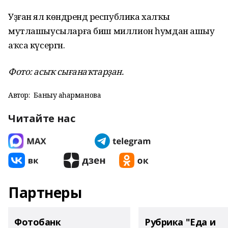
Уҙған ял көндәрендә республика халҡы
мутлашыусыларға биш миллион һумдан ашыу
аҡса күсергән.
Фото: асыҡ сығанаҡтарҙан.
Автор:
Баныу Ҡаһарманова
Читайте нас
Партнеры
Фотобанк
Рубрика "Еда и