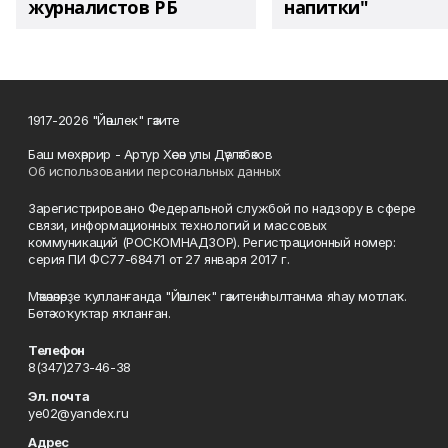
журналистов РБ
напитки"
1917-2026 "Йәшлек" гәзите
Баш мөхәррир - Артур Хәсән улы Дәүләтбәков
Об использовании персональных данных
Зарегистрировано Федеральной службой по надзору в сфере
связи, информационных технологий и массовых
коммуникаций (РОСКОМНАДЗОР). Регистрационный номер:
серия ПИ ФС77-68471 от 27 января 2017 г.
Мәҡәләләрҙе ҡулланғанда "Йәшлек" гәзитенә һылтанма яһау мотлаҡ.
Бөтә хоҡуҡтар яҡланған.
Телефон
8(347)273-46-38
Эл. почта
ye02@yandex.ru
Адрес