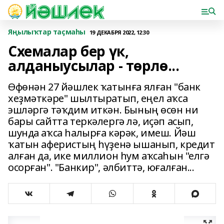
Яңылыҡтар таҫмаһы
19 ДЕКАБРЯ 2022, 12:30
Схемалар бер үк,
алданыусылар - төрлө...
Өфөнән 27 йәшлек ҡатынға ялған "банк
хеҙмәткәре" шылтыратып, еңел аҡса
эшләргә тәҡдим иткән. Бының өсөн ни
бары сайтта теркәлергә лә, иҫәп асып,
шунда аҡса һалырға кәрәк, имеш. Йәш
ҡатын аферистың һүҙенә ышанып, кредит
алған да, ике миллион һум аҡсаһын "елгә
осорған". "Банкир", әлбиттә, юғалған...