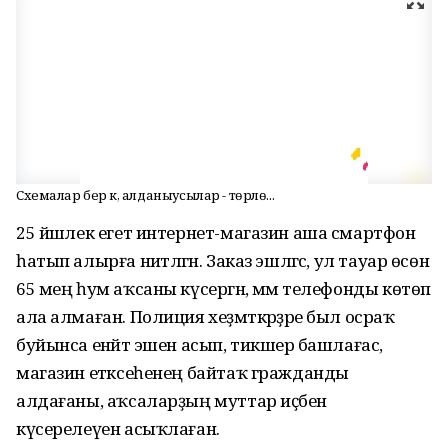
Схемалар бер үк, алданыусылар - төрлө...
25 йәшлек егет интернет-магазин аша смартфон
һатып алырға ниәтләгән. Заказ эшләгәс, ул тауар өсөн
65 мең һум аҡсаны күсергән, әммә телефонды көтөп
ала алмаған. Полиция хеҙмәткәрҙәре был осраҡ
буйынса енәйәт эшен асып, тикшерә башлағас,
магазин етәксеһенең байтаҡ гражданды
алдағаны, аҡсаларҙың муттар иҫәбенә
күсерелеүен асыҡлаған.