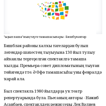
"Ҡыҙыл паша"ның тәүге тамашасылары - Бишбүләктәр
Бишбүләк районы халҡы тәүгеләрҙән булып
легендар шәхестең тыуыуына 130 йыл тулыу
айҡанлы тергеҙелгән спектаклгә тамаша
ҡылды. Премьера совет дипломатының тыуған
төйәгендә үтте. Ә Өфө тамашасыһы уны февралдә
ҡарай ала.
Был спектакль 1980 йылдарҙа уҡ театр
репертуарында була. Пьесаның авторы - Нәжиб
Асанбаев, спектаклдең режиссеры Лек Вәлиев