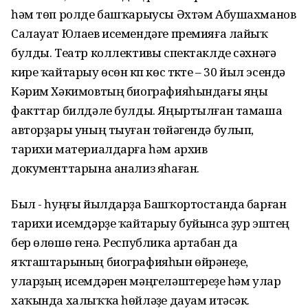
һәм төп ролде башҡарыусы Әхтәм Абушахманов
Салауат Юлаев исемендәге премияға лайыҡ
булды. Театр коллективы спектаклде сәхнәгә
кире ҡайтарыу өсөн күп көс түкте – 30 йыл эсендә
Кәрим Хәкимовтың биографияһындағы яңы
факттар билдәле булды. Яңыртылған тамаша
авторҙары уның тыуған төйәгендә булып,
тарихи материалдарға һәм архив
документтарына анализ яһаған.
Был - һуңғы йылдарҙа Башҡортостанда барған
тарихи исемдәрҙе ҡайтарыу буйынса ҙур эштең
бер өлөшө генә. Республика артабан да
яҡташтарының биографияһын өйрәнеүҙе,
уларҙың исемдәрен мәңгеләштереүҙе һәм улар
хаҡында халыҡҡа һөйләүҙе дауам итәсәк.