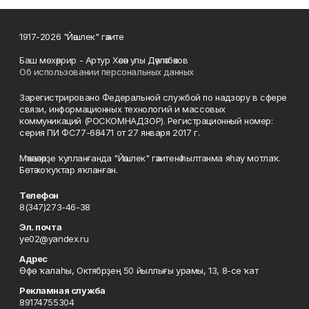
1917-2026 "Йәшлек" гәзите
Баш мөхәррир - Артур Хәсән улы Дәүләтбәков
Об использовании персональных данных
Зарегистрировано Федеральной службой по надзору в сфере
связи, информационных технологий и массовых
коммуникаций (РОСКОМНАДЗОР). Регистрационный номер:
серия ПИ ФС77-68471 от 27 января 2017 г.
Мәҡәләләрҙе ҡулланғанда "Йәшлек" гәзитенә һылтанма яһау мотлаҡ.
Бөтә хоҡуҡтар яҡланған.
Телефон
8(347)273-46-38
Эл. почта
ye02@yandex.ru
Адрес
Өфө ҡалаһы, Октябрҙең 50 йыллығы урамы, 13, 8-се ҡат
Рекламная служба
89174755304