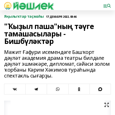
Яңылыҡтар таҫмаһы
17 ДЕКАБРЯ 2022, 08:46
"Ҡыҙыл паша"ның тәүге
тамашасылары -
Бишбүләктәр
Мәжит Ғафури исемендәге Башҡорт
дәүләт академия драма театры билдәле
дәүләт эшмәкәре, дипломат, сәйәси золом
ҡорбаны Кәрим Хәкимов тураһында
спектакль сығарҙы.