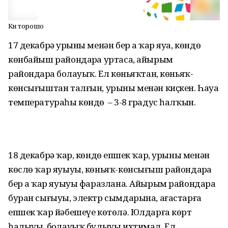
Көн торошо
17 декабрҙә урыны менән бер аҙ ҡар яуа, көндөҙ
көнбайыш райондарҙа уртаса, айырым
райондарҙа боҙлауыҡ. Ел көньяҡтан, көньяҡ-
көнсығыштан талғын, урыны менән киҫкен. Һауа
температураһы көндөҙ – 3-8 градус һалҡын.
18 декабрҙә ҡар, көндөҙ епшек ҡар, урыны менән
көслө ҡар яуыуы, көньяҡ-көнсығыш райондарҙа
бер аҙ ҡар яуыуы фаразлана. Айырым райондарҙа
буран сығыуы, электр сымдарына, ағастарға
епшек ҡар йәбешеүе көтөлә. Юлдарға көрт
һалыуы, боҙлауыҡ булыуы ихтимал. Ел