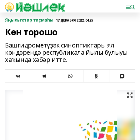
Яңылыҡтар таҫмаһы
17 ДЕКАБРЯ 2022, 04:25
Көн торошо
Башгидрометүҙәк синоптиктары ял
көндәрендә республикала йылы булыуы
хаҡында хәбәр итте.