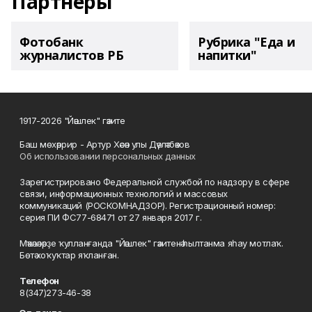
Партнеры
Фотобанк
Рубрика "Еда и
журналистов РБ
напитки"
1917-2026 "Йәшлек" гәзите
Баш мөхәррир - Артур Хәсән улы Дәүләтбәков
Об использовании персональных данных
Зарегистрировано Федеральной службой по надзору в сфере
связи, информационных технологий и массовых
коммуникаций (РОСКОМНАДЗОР). Регистрационный номер:
серия ПИ ФС77-68471 от 27 января 2017 г.
Мәҡәләләрҙе ҡулланғанда "Йәшлек" гәзитенә һылтанма яһау мотлаҡ.
Бөтә хоҡуҡтар яҡланған.
Телефон
8(347)273-46-38