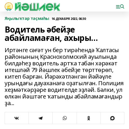
Яңылыҡтар таҫмаһы
16 ДЕКАБРЯ 2022, 06:30
Водитель әбейҙе
абайламаған, ахыры...
Иртәнге сәғәт ун бер тирәһендә Ҡалтасы
районының Краснохолмский ауылында
билдәһеҙ водитель артҡа табан хәрәкәт
итешләй 79 йәшлек әбейҙе төрттөрөп,
китеп барған. Йәрәхәтләнгән йәйәүле
урындағы дауаханаға оҙатылған. Полиция
хеҙмәткәрҙәре водителде эҙләй. Бәлки, ул
өлкән йәштәге ҡатынды абайламағандыр
ҙа...