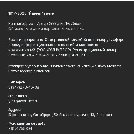
1917-2026 "Йәшлек" гәзите
Баш мөхәррир - Артур Хәсән улы Дәүләтбәков
Об использовании персональных данных
Зарегистрировано Федеральной службой по надзору в сфере
связи, информационных технологий и массовых
коммуникаций (РОСКОМНАДЗОР). Регистрационный номер:
серия ПИ ФС77-68471 от 27 января 2017 г.
Мәҡәләләрҙе ҡулланғанда "Йәшлек" гәзитенә һылтанма яһау мотлаҡ.
Бөтә хоҡуҡтар яҡланған.
Телефон
8(347)273-46-38
Эл. почта
ye02@yandex.ru
Адрес
Өфө ҡалаһы, Октябрҙең 50 йыллығы урамы, 13, 8-се ҡат
Рекламная служба
89174755304