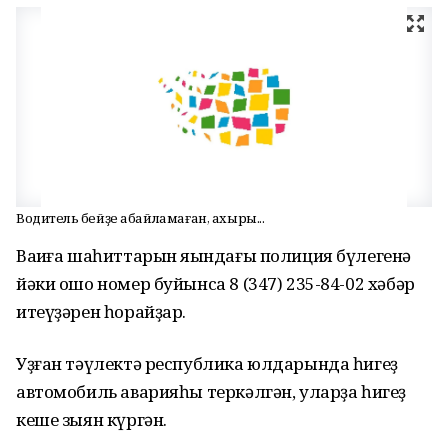
Водитель әбейҙе абайламаған, ахыры...
Ваҡиға шаһиттарын яҡындағы полиция бүлегенә
йәки ошо номер буйынса 8 (347) 235-84-02 хәбәр
итеүҙәрен һорайҙар.
Уҙған тәүлектә республика юлдарында һигеҙ
автомобиль аварияһы теркәлгән, уларҙа һигеҙ
кеше зыян күргән.