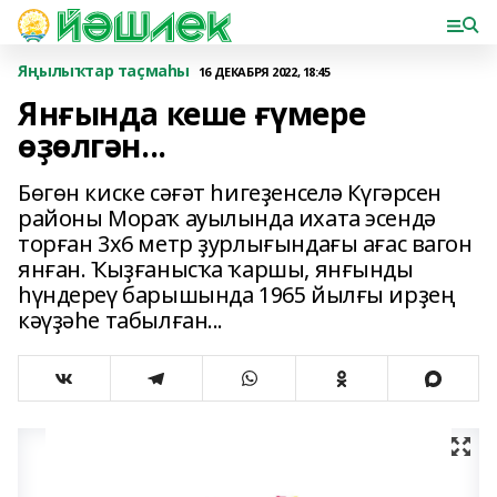
Яңылыҡтар таҫмаһы
16 ДЕКАБРЯ 2022, 18:45
Янғында кеше ғүмере
өҙөлгән...
Бөгөн киске сәғәт һигеҙенселә Күгәрсен
районы Мораҡ ауылында ихата эсендә
торған 3x6 метр ҙурлығындағы ағас вагон
янған. Ҡыҙғанысҡа ҡаршы, янғынды
һүндереү барышында 1965 йылғы ирҙең
кәүҙәһе табылған...