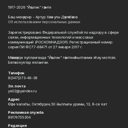
1917-2026 "Йәшлек" гәзите
Баш мөхәррир - Артур Хәсән улы Дәүләтбәков
Об использовании персональных данных
Зарегистрировано Федеральной службой по надзору в сфере
связи, информационных технологий и массовых
коммуникаций (РОСКОМНАДЗОР). Регистрационный номер:
серия ПИ ФС77-68471 от 27 января 2017 г.
Мәҡәләләрҙе ҡулланғанда "Йәшлек" гәзитенә һылтанма яһау мотлаҡ.
Бөтә хоҡуҡтар яҡланған.
Телефон
8(347)273-46-38
Эл. почта
ye02@yandex.ru
Адрес
Өфө ҡалаһы, Октябрҙең 50 йыллығы урамы, 13, 8-се ҡат
Рекламная служба
89174755304
Редакция