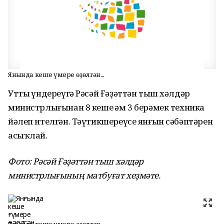
Янғында кеше ғүмере өҙөлгән...
Утты һүндереүгә Рәсәй Ғәҙәттән тыш хәлдәр
министрлығынан 8 кеше һәм 3 берәмек техника
йәлеп ителгән. Тәүтикшереүсе янғын сәбәптәрен
асыҡлай.
Фото: Рәсәй Ғәҙәттән тыш хәлдәр
министрлығының матбуғат хеҙмәте.