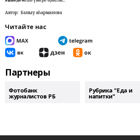
Янғында кеше ғүмере өҙөлгән...
Автор:
Баныу Ҡаһарманова
Читайте нас
Партнеры
Фотобанк
Рубрика "Еда и
журналистов РБ
напитки"